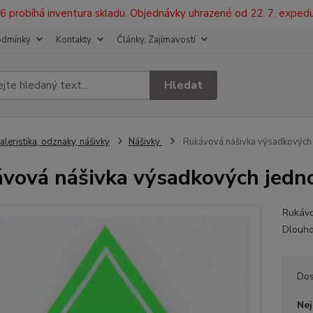
2026 probíhá inventura skladu. Objednávky uhrazené od 22. 7. exped
odmínky
Kontakty
Články, Zajímavostí
Hledat
aleristika, odznaky, nášivky
Nášivky
Rukávová nášivka výsadkových 
vová nášivka výsadkových jedno
Rukávo
Dlouho
Dos
Nej