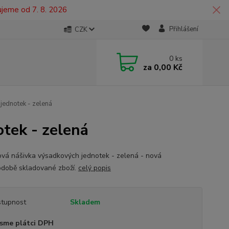
ujeme od 7. 8. 2026
Přihlášení
CZK
0
ks
za
0,00 Kč
jednotek - zelená
tek - zelená
vá nášivka výsadkových jednotek - zelená - nová
době skladované zboží.
celý popis
tupnost
Skladem
sme plátci DPH