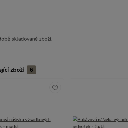
obě skladované zboží.
jící zboží
6