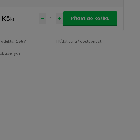
 Kč
Přidat do košíku
/
ks
roduktu:
1557
Hlídat cenu / dostupnost
oblíbených