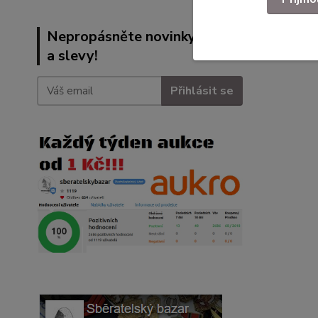
nášiv
Nepropásněte novinky, akce
a slevy!
Přihlásit se