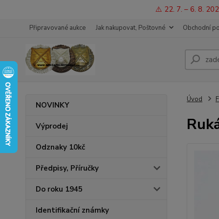
⚠️ 22. 7. – 6. 8. 
Připravované aukce
Jak nakupovat, Poštovné
Obchodní p
Úvod
F
NOVINKY
Ruká
Výprodej
Odznaky 10kč
Předpisy, Příručky
Do roku 1945
Identifikační známky