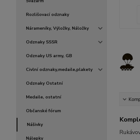
Svazarm
Rozlišovací odznaky
Nárameníky, Výložky, Náložky
Odznaky SSSR
Odznaky US army, GB
Civlní odznaky,medaile,plakety
Odznaky Ostatní
Medaile, ostatní
Kompl
Občanské fórum
Komple
Nášivky
Rukávov
Nálepky