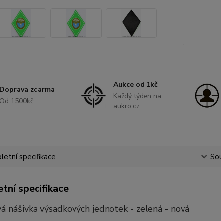
Aukce od 1kč
Doprava zdarma
Každý týden na
Od 1500kč
aukro.cz
etní specifikace
Sou
tní specifikace
á nášivka výsadkových jednotek - zelená - nová