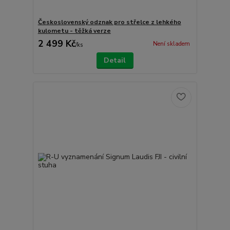
Československý odznak pro střelce z lehkého
kulometu - těžká verze
2 499 Kč
Není skladem
/
ks
Detail