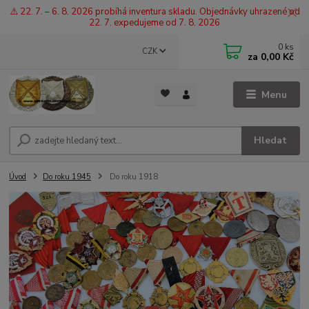
⚠️ 22. 7. – 6. 8. 2026 probíhá inventura skladu. Objednávky uhrazené od
22. 7. expedujeme od 7. 8. 2026
0
ks
CZK
za
0,00 Kč
Menu
Hledat
Úvod
Do roku 1945
Do roku 1918