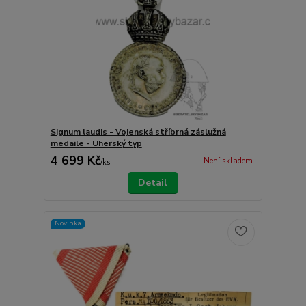
Signum laudis - Vojenská stříbrná záslužná
medaile - Uherský typ
4 699 Kč
Není skladem
/
ks
Detail
Novinka