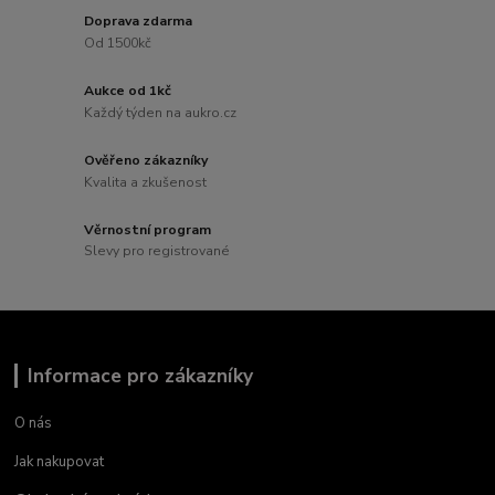
Doprava zdarma
Od 1500kč
Aukce od 1kč
Každý týden na aukro.cz
Ověřeno zákazníky
Kvalita a zkušenost
Věrnostní program
Slevy pro registrované
Informace pro zákazníky
O nás
Jak nakupovat