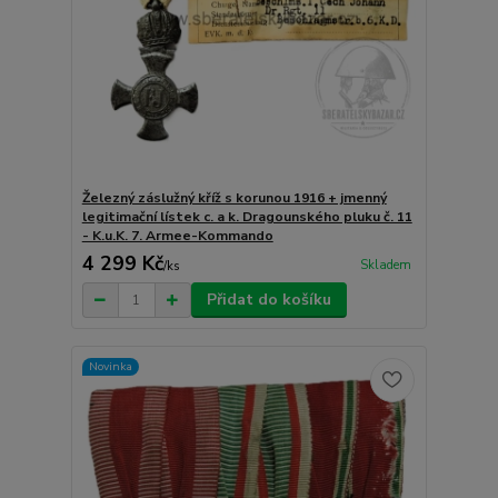
Železný záslužný kříž s korunou 1916 + jmenný
legitimační lístek c. a k. Dragounského pluku č. 11
- K.u.K. 7. Armee-Kommando
4 299 Kč
Skladem
/
ks
Přidat do košíku
Novinka