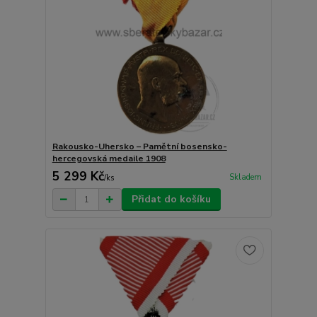
Rakousko-Uhersko – Pamětní bosensko-
hercegovská medaile 1908
5 299 Kč
Skladem
/
ks
Přidat do košíku