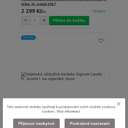
třída, IX. vydání 1917
2 299 Kč
Skladem
/
ks
Přidat do košíku
Novinka
Tyto webové stránky využívají k poskytování svých služeb soubory
cookies.
Více informací
.
Vojenská záslužná medaile Signum Laudis - Fr.
Přijmout nezbytné
Podrobné nastavení
Josefa I. na vojenské stuze