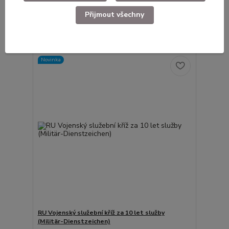
2 299 Kč
Skladem
Přijmout všechny
/
ks
Přidat do košíku
Novinka
RU Vojenský služební kříž za 10 let služby
(Militär-Dienstzeichen)