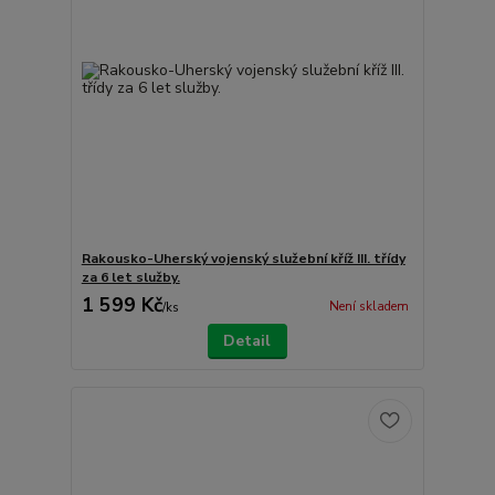
Rakousko-Uherský vojenský služební kříž III. třídy
za 6 let služby.
1 599 Kč
Není skladem
/
ks
Detail