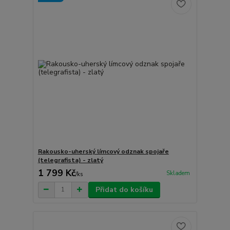
Rakousko-uherský límcový odznak spojaře
(telegrafista) - zlatý
1 799 Kč
Skladem
/
ks
Přidat do košíku