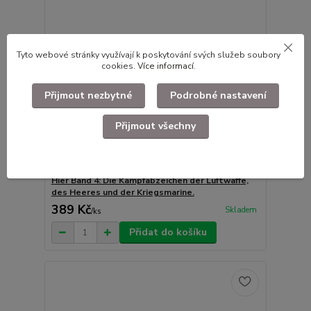
Tyto webové stránky využívají k poskytování svých služeb soubory
cookies.
Více informací
.
Přijmout nezbytné
Podrobné nastavení
Přijmout všechny
Die Orden und Ehrenzeichen des Dritten Reiches.
Hier Band 4: Die Kampfabzeichen der Luftwaffe,
des Heeres und der Kriegsmarine.
389 Kč
Skladem
/
ks
Přidat do košíku