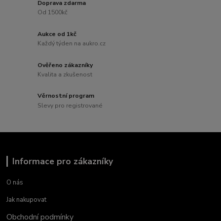
Doprava zdarma
Od 1500kč
Aukce od 1kč
Každý týden na aukro.cz
Ověřeno zákazníky
Kvalita a zkušenost
Věrnostní program
Slevy pro registrované
Informace pro zákazníky
O nás
Jak nakupovat
Obchodní podmínky