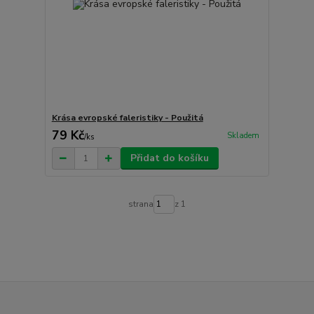
Krása evropské faleristiky - Použitá
79 Kč
Skladem
/
ks
Přidat do košíku
strana
z 1