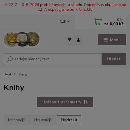
⚠️ 22. 7. – 6. 8. 2026 probíhá inventura skladu. Objednávky uhrazené od
22. 7. expedujeme od 7. 8. 2026
0
ks
CZK
za
0,00 Kč
Menu
Hledat
Úvod
Knihy
Knihy
Upřesnit parametry
Nejnovější
Nejlevnější
Nejdražší