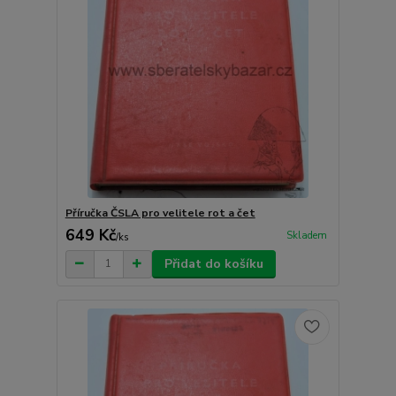
Příručka ČSLA pro velitele rot a čet
649 Kč
Skladem
/
ks
Přidat do košíku