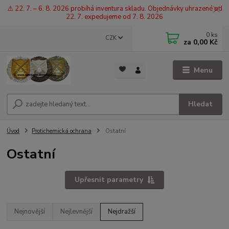
⚠️ 22. 7. – 6. 8. 2026 probíhá inventura skladu. Objednávky uhrazené od
22. 7. expedujeme od 7. 8. 2026
0
ks
CZK
za
0,00 Kč
Menu
Hledat
Úvod
Protichemická ochrana
Ostatní
Ostatní
Upřesnit parametry
Nejnovější
Nejlevnější
Nejdražší