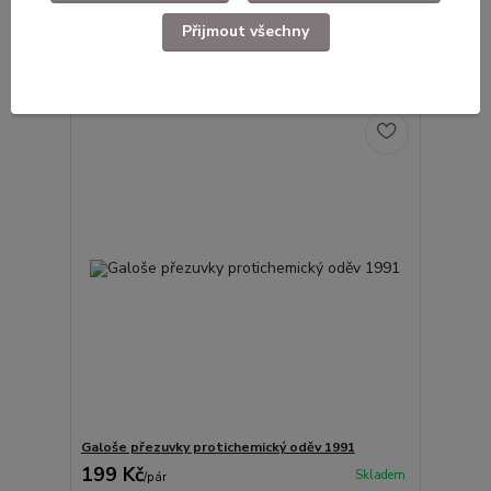
249 Kč
Skladem
/
ks
Přijmout všechny
Přidat do košíku
Galoše přezuvky protichemický oděv 1991
199 Kč
Skladem
/
pár