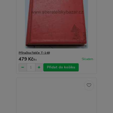
Příručka řidiče T-148
479 Kč
Skladem
/
ks
Přidat do košíku