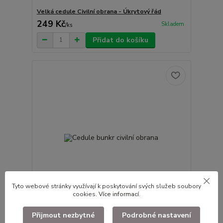
Velká cedule Civilní obrana - Úkrytový řád
249 Kč
Skladem
/
ks
Přidat do košíku
Tyto webové stránky využívají k poskytování svých služeb soubory
cookies.
Více informací
.
Přijmout nezbytné
Podrobné nastavení
Cedule bunkr civilní obrana