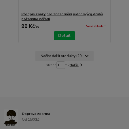
Předpis znaky pro znázornění jednolivýcg druhů
požárního nářadí
99 Kč
Není skladem
/
ks
Detail
Načíst další produkty (20)
strana
z 2
další
Doprava zdarma
Od 1500kč