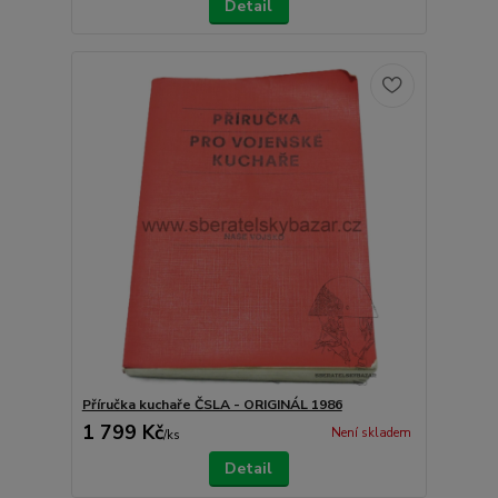
Detail
Příručka kuchaře ČSLA - ORIGINÁL 1986
1 799 Kč
Není skladem
/
ks
Detail