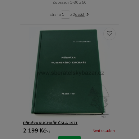
Zobrazuji 1-30 z 50
strana
z 2
další
Příručka KUCHAŘE ČSLA 1971
2 199 Kč
Není skladem
/
ks