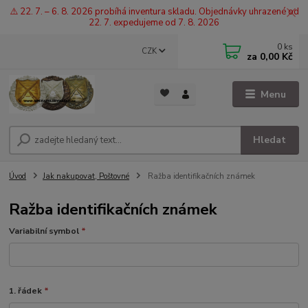
⚠️ 22. 7. – 6. 8. 2026 probíhá inventura skladu. Objednávky uhrazené od
22. 7. expedujeme od 7. 8. 2026
0
ks
CZK
za
0,00 Kč
Menu
Hledat
Úvod
Jak nakupovat, Poštovné
Ražba identifikačních známek
Ražba identifikačních známek
Variabilní symbol
*
1. řádek
*