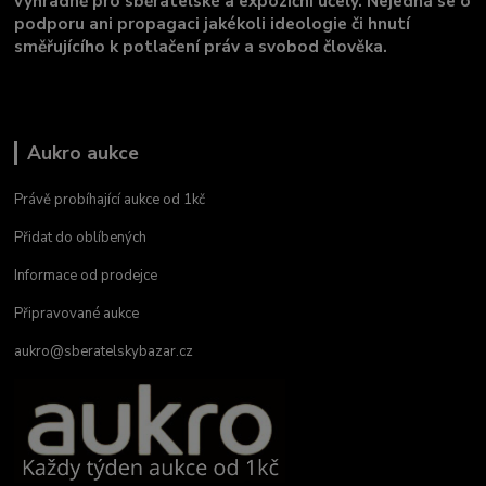
výhradně pro sběratelské a expoziční účely. Nejedná se o
podporu ani propagaci jakékoli ideologie či hnutí
směřujícího k potlačení práv a svobod člověka.
Aukro aukce
Právě probíhající aukce od 1kč
Přidat do oblíbených
Informace od prodejce
Připravované aukce
aukro@sberatelskybazar.cz