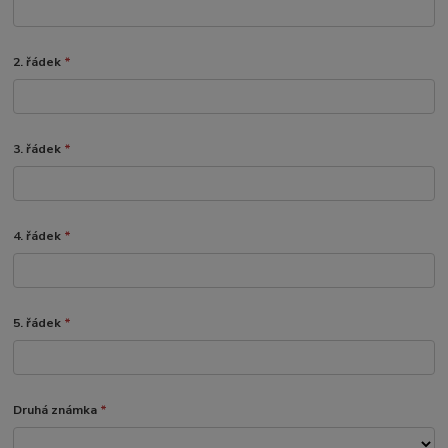
2. řádek
*
3. řádek
*
4. řádek
*
5. řádek
*
Druhá známka
*