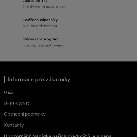
Aukce od 1kč
Každý týden na aukro.cz
Ověřeno zákazníky
Kvalita a zkušenost
Věrnostní program
Slevy pro registrované
Informace pro zákazníky
O nás
Jak nakupovat
Obchodní podmínky
Kontakty
Upozornění: Nabídka našich předmětů je určena