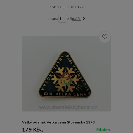
Zobrazuji 1-30 z 122
strana
z 5
další
Velký odznak Velká cena Slovenska 1978
179 Kč
Skladem
/
ks