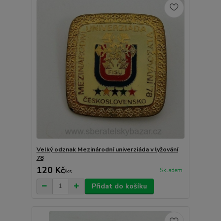
Velký odznak Mezinárodní univerziáda v lyžování
78
120 Kč
Skladem
/
ks
Přidat do košíku