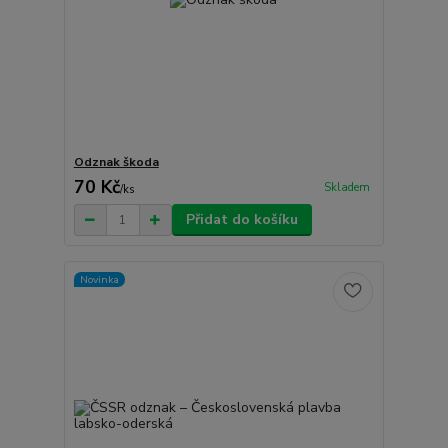
Odznak škoda
70 Kč
Skladem
/
ks
Přidat do košíku
Novinka