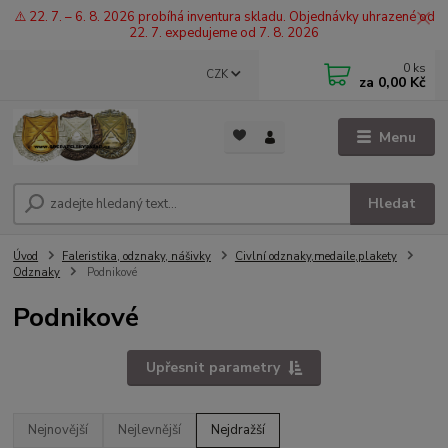
⚠️ 22. 7. – 6. 8. 2026 probíhá inventura skladu. Objednávky uhrazené od
22. 7. expedujeme od 7. 8. 2026
0
ks
CZK
za
0,00 Kč
Menu
Hledat
Úvod
Faleristika, odznaky, nášivky
Civlní odznaky,medaile,plakety
Odznaky
Podnikové
Podnikové
Upřesnit parametry
Nejnovější
Nejlevnější
Nejdražší