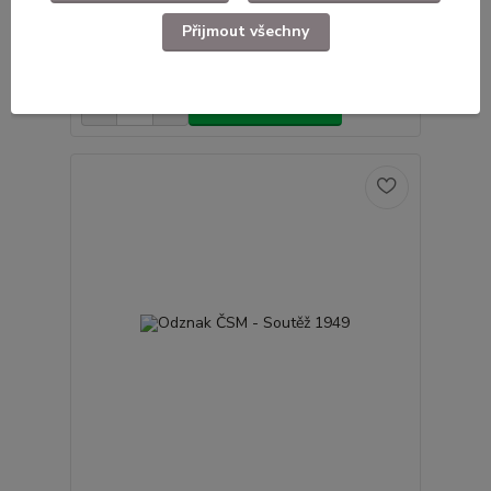
Přijmout všechny
Odznak Lyžař ČSSR
49 Kč
Skladem
/
ks
Přidat do košíku