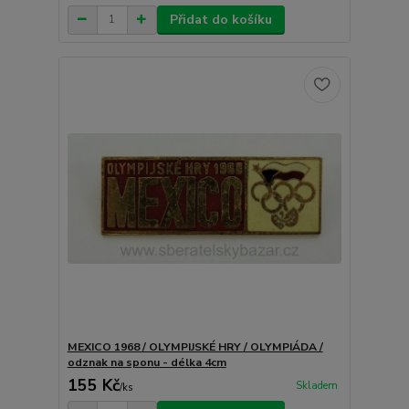
Přidat do košíku
MEXICO 1968 / OLYMPIJSKÉ HRY / OLYMPIÁDA /
odznak na sponu - délka 4cm
155 Kč
Skladem
/
ks