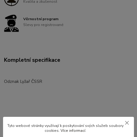
Kvalita a zkušenost
Věrnostní program
Slevy pro registrované
Kompletní specifikace
Odznak Lyžař ČSSR
Tyto webové stránky využívají k poskytování svých služeb soubory
cookies.
Více informací
.
Použité dlouhodobě skladované zboží.