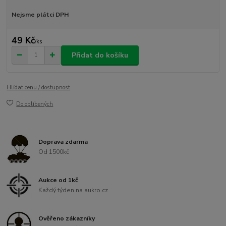
Nejsme plátci DPH
49 Kč
/
ks
Přidat do košíku
Hlídat cenu / dostupnost
Do oblíbených
Doprava zdarma
Od 1500kč
Aukce od 1kč
Každý týden na aukro.cz
Ověřeno zákazníky