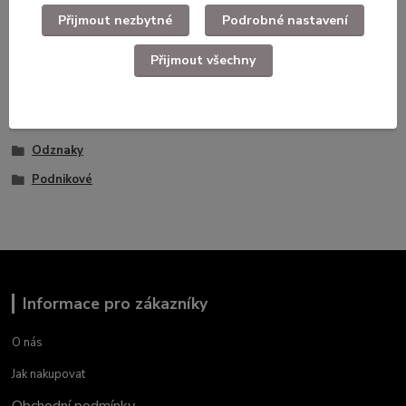
Přijmout nezbytné
Podrobné nastavení
Zboží zařazeno v kategoriích
Přijmout všechny
Faleristika, odznaky, nášivky
Civlní odznaky,medaile,plakety
Odznaky
Podnikové
Informace pro zákazníky
O nás
Jak nakupovat