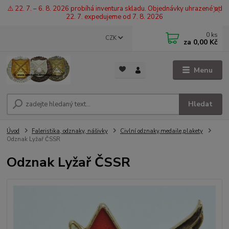
⚠️ 22. 7. – 6. 8. 2026 probíhá inventura skladu. Objednávky uhrazené od
22. 7. expedujeme od 7. 8. 2026
0
ks
CZK
za
0,00 Kč
Menu
Hledat
Úvod
Faleristika, odznaky, nášivky
Civlní odznaky,medaile,plakety
Odznak Lyžař ČSSR
Odznak Lyžař ČSSR