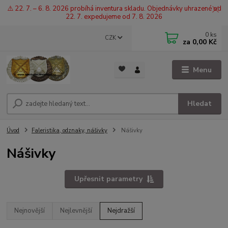
⚠️ 22. 7. – 6. 8. 2026 probíhá inventura skladu. Objednávky uhrazené od
22. 7. expedujeme od 7. 8. 2026
0
ks
CZK
za
0,00 Kč
Menu
Hledat
Úvod
Faleristika, odznaky, nášivky
Nášivky
Nášivky
Upřesnit parametry
Nejnovější
Nejlevnější
Nejdražší