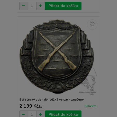
Přidat do košíku
Střelecký odznak- těžká verze - značený
2 199 Kč
Skladem
/
ks
Přidat do košíku