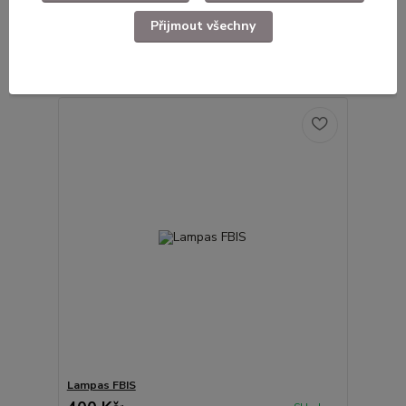
Nášivka čestná stráž ČSSR
Přijmout všechny
449 Kč
Skladem
/
ks
Přidat do košíku
Lampas FBIS