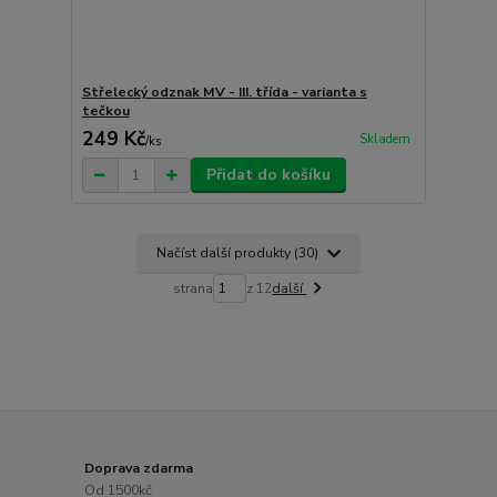
Střelecký odznak MV - III. třída - varianta s
tečkou
249 Kč
Skladem
/
ks
Přidat do košíku
Načíst další produkty (30)
strana
z 12
další
Doprava zdarma
Od 1500kč