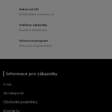
Aukce od 1kč
Každý týden na aukro.cz
Ověřeno zákazníky
Kvalita a zkušenost
Věrnostní program
Slevy pro registrované
Informace pro zákazníky
O nás
Jak nakupovat
Obchodní podmínky
Kontakty