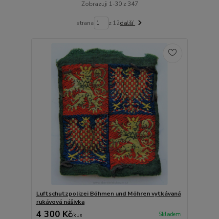
Zobrazuji 1-30 z 347
strana
z 12
další
Luftschutzpolizei Böhmen und Möhren vytkávaná
rukávová nášivka
4 300 Kč
Skladem
/
kus