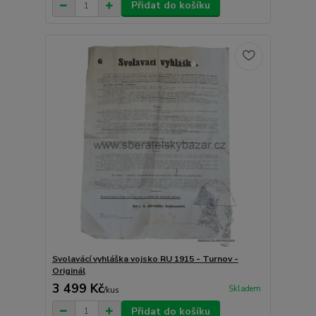
Přidat do košíku
Svolavácí vyhláška vojsko RU 1915 - Turnov -
Originál
3 499 Kč
Skladem
/
kus
Přidat do košíku