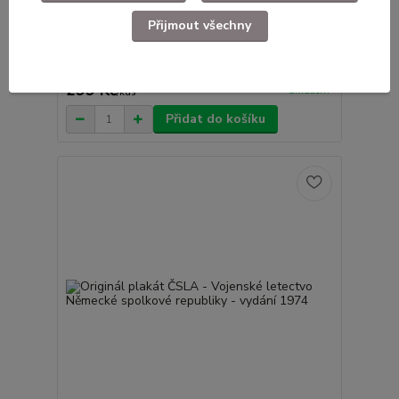
Přijmout všechny
Originál plakát ČSLA - Vojenské letectvo Francie
- vydání 1974
299 Kč
Skladem
/
kus
Přidat do košíku