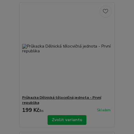
Průkazka Dělnická tělocvičná jednota - První
republika
199 Kč
Skladem
/
ks
Zvolit variantu