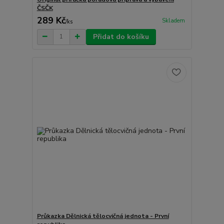
ČSČK
289 Kč
Skladem
/
ks
Přidat do košíku
Průkazka Dělnická tělocvičná jednota - První