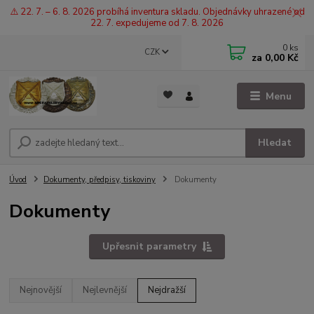
⚠️ 22. 7. – 6. 8. 2026 probíhá inventura skladu. Objednávky uhrazené od
22. 7. expedujeme od 7. 8. 2026
0
ks
CZK
za
0,00 Kč
Menu
Hledat
Úvod
Dokumenty, předpisy, tiskoviny
Dokumenty
Dokumenty
Upřesnit parametry
Nejnovější
Nejlevnější
Nejdražší