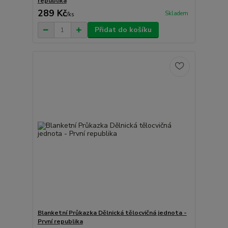
republika
289 Kč
Skladem
/
ks
Přidat do košíku
Blanketní Průkazka Dělnická tělocvičná jednota -
První republika