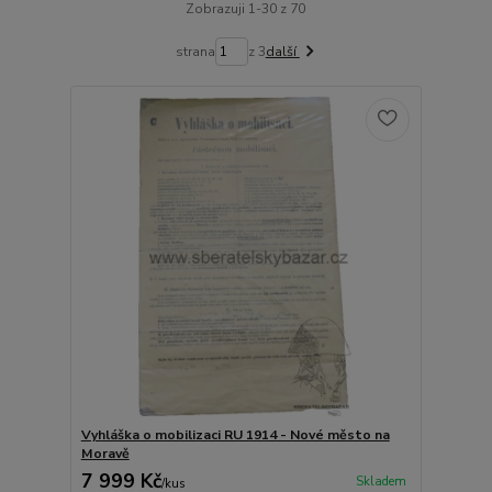
Zobrazuji 1-30 z 70
strana
z 3
další
Vyhláška o mobilizaci RU 1914 - Nové město na
Moravě
7 999 Kč
Skladem
/
kus