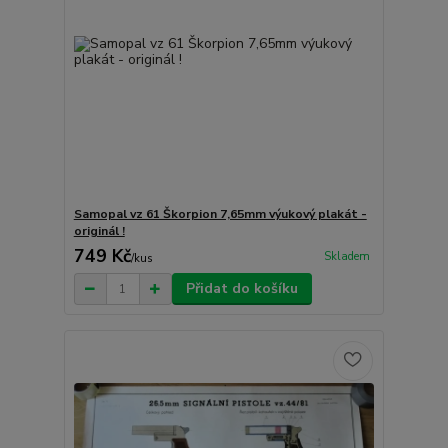
Samopal vz 61 Škorpion 7,65mm výukový plakát -
originál !
749 Kč
Skladem
/
kus
Přidat do košíku