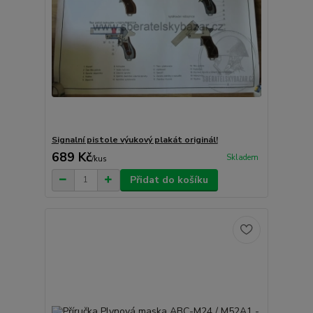
Signalní pistole výukový plakát originál!
689 Kč
Skladem
/
kus
Přidat do košíku