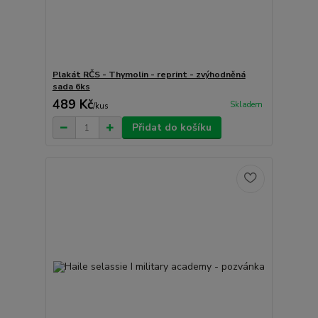
Plakát RČS - Thymolin - reprint - zvýhodněná
sada 6ks
489 Kč
Skladem
/
kus
Přidat do košíku