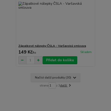
Zápalkové nálepky ČSLA - Varšavská smlouva
149 Kč
Skladem
/
ks
Přidat do košíku
Načíst další produkty (30)
strana
z 3
další