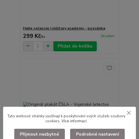
Haile selassie I military academy - pozvánka
299 Kč
Skladem
/
ks
Přidat do košíku
Tyto webové stránky využívají k poskytování svých služeb soubory
cookies.
Více informací
.
Přijmout nezbytné
Podrobné nastavení