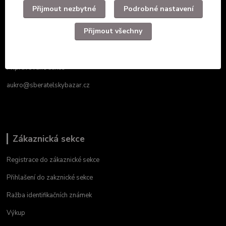
Přijmout nezbytné
Podrobné nastavení
Právě probíhající aukce od 1kč
Přijmout všechny
Přidat do oblíbených
Informace od prodejce
Připravované aukce
aukro@sberatelskybazar.cz
Zákaznická sekce
Registrace do zákaznické sekce
Přihlašení do zakznické sekce
Ražba identifikačních známek
Výkup