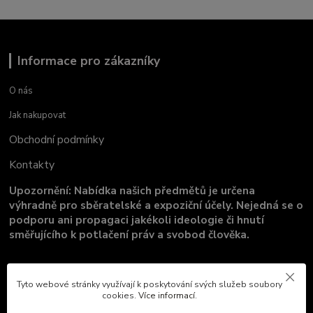
Informace pro zákazníky
O nás
Jak nakupovat
Obchodní podmínky
Kontakty
Upozornění: Nabídka našich předmětů je určena
výhradně pro sběratelské a expoziční účely. Nejedná se o
podporu ani propagaci jakékoli ideologie či hnutí
směřujícího k potlačení práv a svobod člověka.
Tyto webové stránky využívají k poskytování svých služeb soubory
cookies.
Více informací
.
Aukro aukce