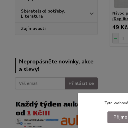
Sběratelské potřeby,
Návod p
Literatura
(Replik
49 Kč
Zajímavosti
Nepropásněte novinky, akce
a slevy!
Přihlásit se
Tyto webové 
Přijmo