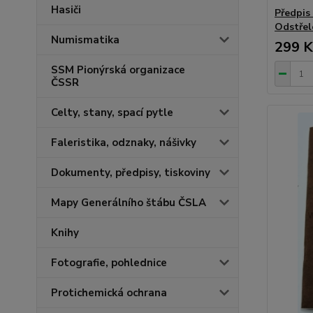
Hasiči
Předpis
Odstřelo
Numismatika
299 K
SSM Pionýrská organizace
ČSSR
Celty, stany, spací pytle
Faleristika, odznaky, nášivky
Dokumenty, předpisy, tiskoviny
Mapy Generálního štábu ČSLA
Knihy
Fotografie, pohlednice
Protichemická ochrana