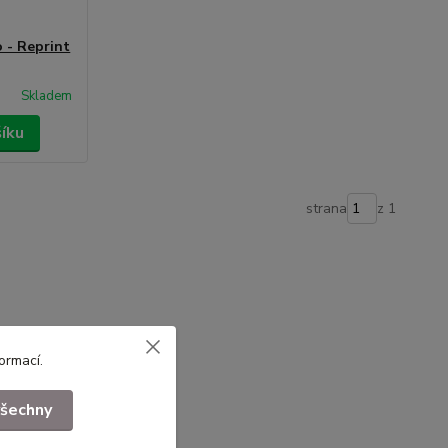
 - Reprint
Skladem
šíku
strana
z 1
formací
.
všechny