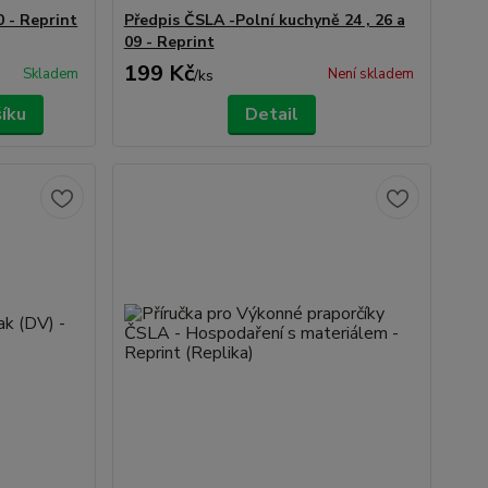
0 - Reprint
Předpis ČSLA -Polní kuchyně 24 , 26 a
09 - Reprint
199 Kč
Skladem
Není skladem
/
ks
šíku
Detail