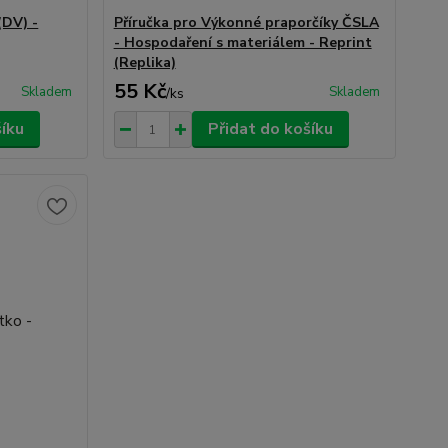
(DV) -
Příručka pro Výkonné praporčíky ČSLA
- Hospodaření s materiálem - Reprint
(Replika)
55 Kč
Skladem
Skladem
/
ks
šíku
Přidat do košíku