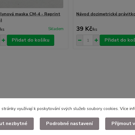
lynová maska CM-4 - Reprint
Návod dozimetrické právitko
a)
39 Kč
Skladem
/
ks
/
ks
Přidat do košíku
Přidat do ko
stránky využívají k poskytování svých služeb soubory cookies.
Více in
ut nezbytné
Podrobné nastavení
Přijmout 