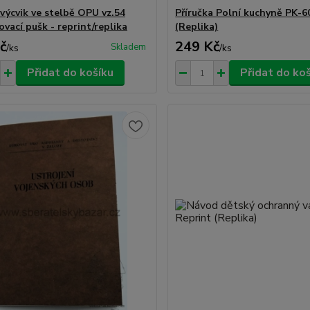
 výcvik ve stelbě OPU vz.54
Příručka Polní kuchyně PK-6
vací pušk - reprint/replika
(Replika)
č
249 Kč
Skladem
/
ks
/
ks
Přidat do košíku
Přidat do ko