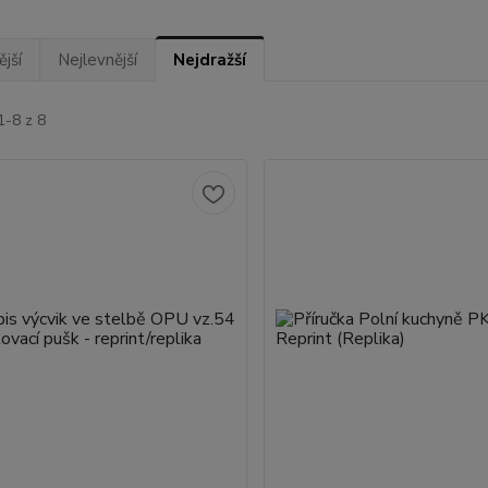
jší
Nejlevnější
Nejdražší
1-8 z 8