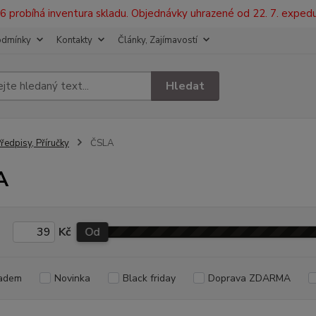
2026 probíhá inventura skladu. Objednávky uhrazené od 22. 7. exped
odmínky
Kontakty
Články, Zajímavostí
Hledat
ředpisy, Příručky
ČSLA
A
Kč
Od
adem
Novinka
Black friday
Doprava ZDARMA