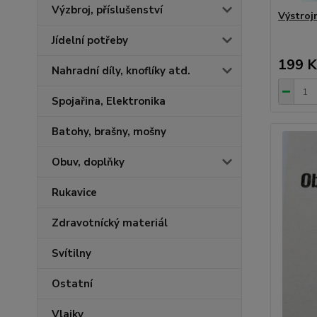
Výzbroj, příslušenství
Výstrojn
Jídelní potřeby
199 K
Nahradní díly, knoflíky atd.
Spojařina, Elektronika
Batohy, brašny, mošny
Obuv, doplňky
Rukavice
Zdravotnícký materiál
Svítilny
Ostatní
Vlajky