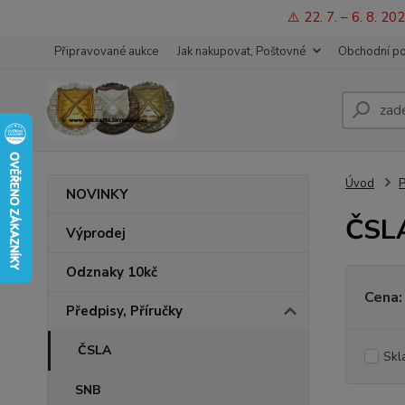
⚠️ 22. 7. – 6. 8. 
Připravované aukce
Jak nakupovat, Poštovné
Obchodní p
Úvod
P
NOVINKY
ČSL
Výprodej
Odznaky 10kč
Cena:
Předpisy, Příručky
ČSLA
Skl
SNB