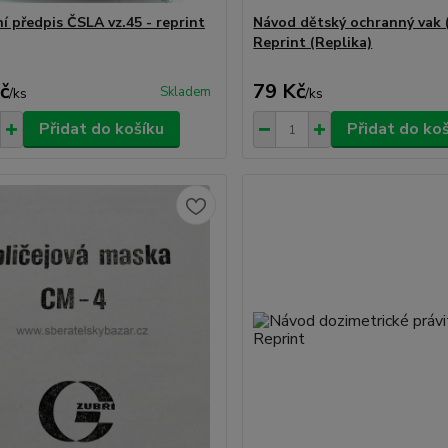
í předpis ČSLA vz.45 - reprint
Návod dětský ochranný vak 
Reprint (Replika)
č
79 Kč
Skladem
/
ks
/
ks
Přidat do košíku
Přidat do ko