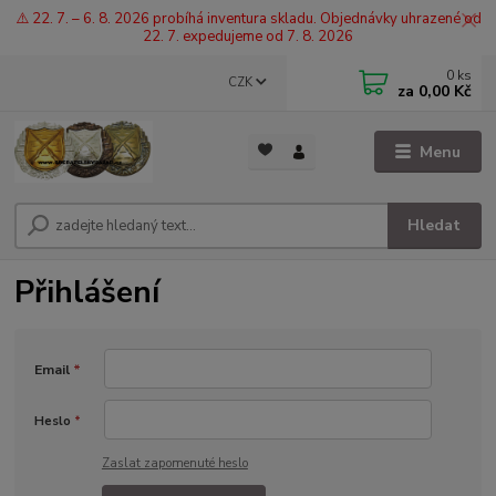
⚠️ 22. 7. – 6. 8. 2026 probíhá inventura skladu. Objednávky uhrazené od
22. 7. expedujeme od 7. 8. 2026
0
ks
CZK
za
0,00 Kč
Menu
Hledat
Přihlášení
Email
*
Heslo
*
Zaslat zapomenuté heslo