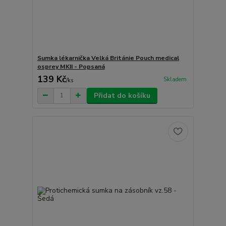
Sumka lékarnička Velká Británie Pouch medical
osprey MKII - Popsaná
139 Kč
Skladem
/
ks
Přidat do košíku