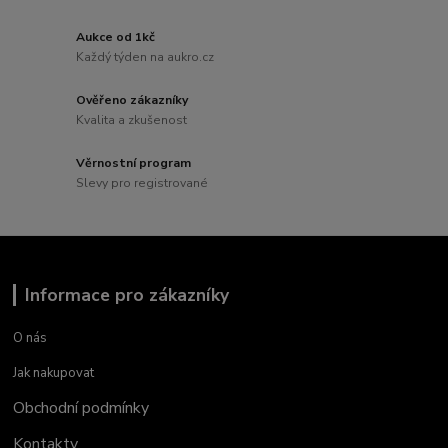
Aukce od 1kč
Každý týden na aukro.cz
Ověřeno zákazníky
Kvalita a zkušenost
Věrnostní program
Slevy pro registrované
Informace pro zákazníky
O nás
Jak nakupovat
Obchodní podmínky
Kontakty