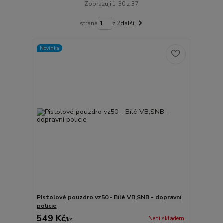
Zobrazuji 1-30 z 37
strana
z 2
další
Novinka
Pistolové pouzdro vz50 - Bílé VB,SNB - dopravní
policie
549 Kč
Není skladem
/
ks