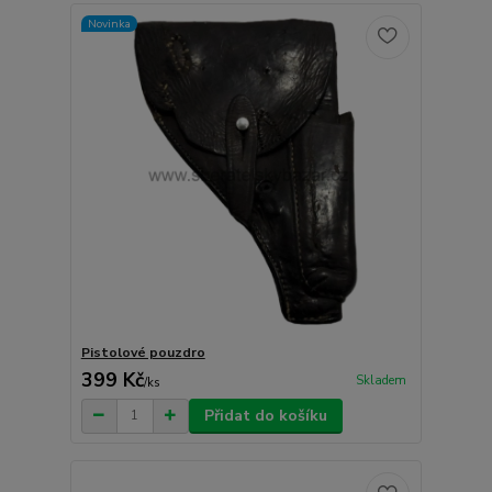
Novinka
Pistolové pouzdro
399 Kč
Skladem
/
ks
Přidat do košíku