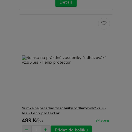
Detail
Sumka na prázdné zásobníky "odhazovák" vz.95
les - Fenix protector
489 Kč
Skladem
/
ks
Přidat do košíku