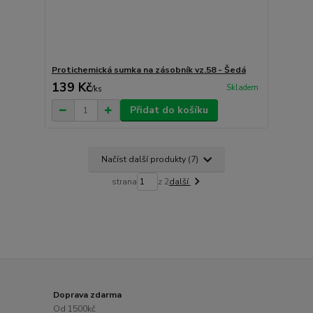
Protichemická sumka na zásobník vz.58 - Šedá
139 Kč
Skladem
/
ks
Přidat do košíku
Načíst další produkty (7)
strana
z 2
další
Doprava zdarma
Od 1500kč