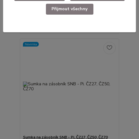
Sumka na zásobník SNB - Ilustrační foto. Stav viz
foto.
Přijmout všechny
229 Kč
Skladem
/
ks
Přidat do košíku
Novinka
Sumka na zásobník SNB - Pi. ČZ27, ČZ50, ČZ70