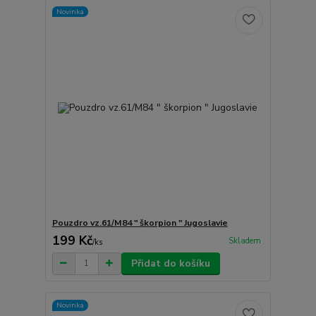
Novinka
Pouzdro vz.61/M84 " škorpion " Jugoslavie
199 Kč
Skladem
/
ks
Přidat do košíku
Novinka