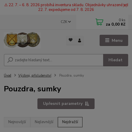
⚠️ 22. 7. – 6. 8. 2026 probíhá inventura skladu. Objednávky uhrazené od
22. 7. expedujeme od 7. 8. 2026
0
ks
CZK
za
0,00 Kč
Menu
Hledat
Úvod
Výzbroj, příslušenství
Pouzdra, sumky
Pouzdra, sumky
Upřesnit parametry
Nejnovější
Nejlevnější
Nejdražší