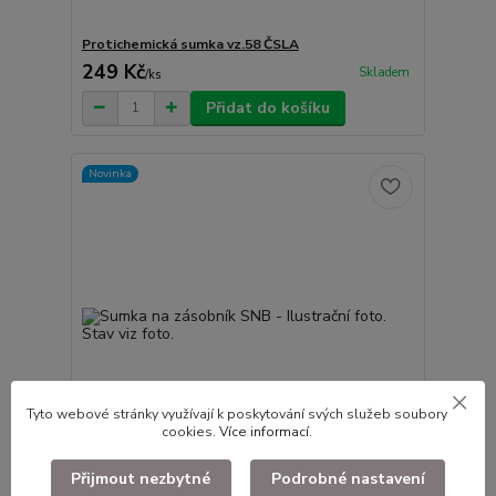
Protichemická sumka vz.58 ČSLA
249 Kč
Skladem
/
ks
Přidat do košíku
Novinka
Tyto webové stránky využívají k poskytování svých služeb soubory
cookies.
Více informací
.
Přijmout nezbytné
Podrobné nastavení