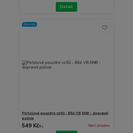
Detail
Novinka
Pistolové pouzdro vz50 - Bílé VB,SNB - dopravní
policie
549 Kč
Není skladem
/
ks