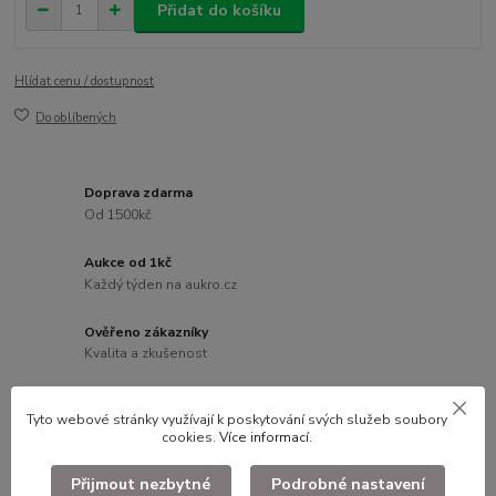
Přidat do košíku
Hlídat cenu / dostupnost
Do oblíbených
Doprava zdarma
Od 1500kč
Aukce od 1kč
Každý týden na aukro.cz
Ověřeno zákazníky
Kvalita a zkušenost
Věrnostní program
Tyto webové stránky využívají k poskytování svých služeb soubory
Slevy pro registrované
cookies.
Více informací
.
Přijmout nezbytné
Podrobné nastavení