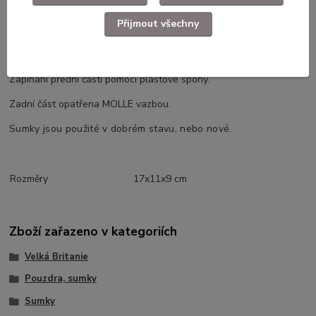
Přijmout všechny
Kompletní specifikace
Univerzalní sumka Velká Britanie v potisku DPM.
Zapínání přední části pomocí plastové spony.
Zadní část opatřena MOLLE vazbou.
Sumky jsou použité v dobrém stavu, nebo nové.
Rozměry
17x11x9 cm
Zboží zařazeno v kategoriích
Velká Britanie
Pouzdra, sumky
Sumky