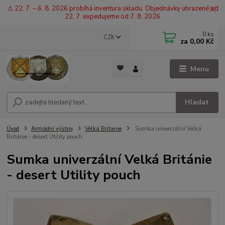
⚠️ 22. 7. – 6. 8. 2026 probíhá inventura skladu. Objednávky uhrazené od
22. 7. expedujeme od 7. 8. 2026
0
ks
CZK
za
0,00 Kč
Menu
Hledat
Úvod
Armádní výstroj
Velká Britanie
Sumka univerzální Velká
Británie - desert Utility pouch
Sumka univerzální Velká Británie
- desert Utility pouch