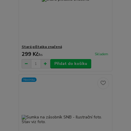
Stará píštalka značená
299 Kč
Skladem
/
ks
Přidat do košíku
Novinka