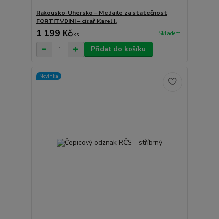
Rakousko-Uhersko – Medaile za statečnost
FORTITVDINI – císař Karel I.
1 199 Kč
Skladem
/
ks
Přidat do košíku
Novinka