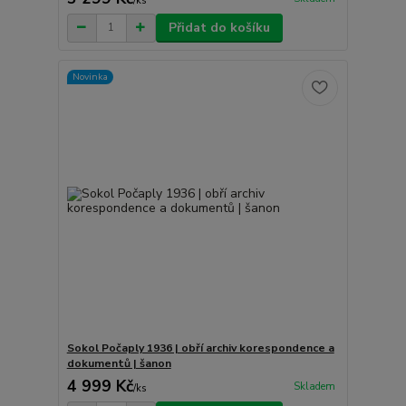
/
ks
Přidat do košíku
Novinka
Sokol Počaply 1936 | obří archiv korespondence a
dokumentů | šanon
4 999 Kč
Skladem
/
ks