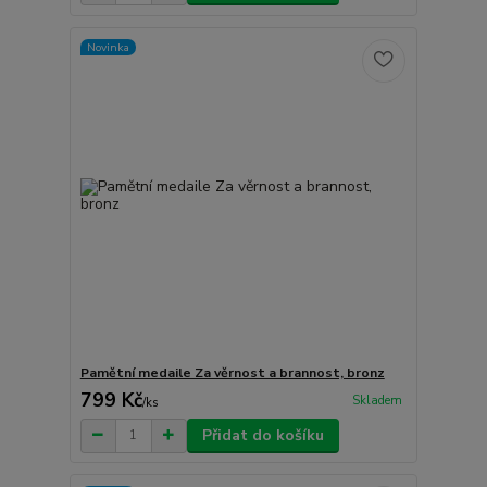
Novinka
Pamětní medaile Za věrnost a brannost, bronz
799 Kč
Skladem
/
ks
Přidat do košíku