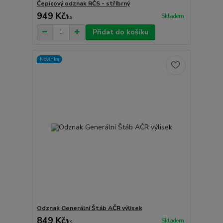
Čepicový odznak RČS - stříbrný
949 Kč
Skladem
/
ks
Přidat do košíku
Novinka
Odznak Generální Štáb AČR výlisek
849 Kč
Skladem
/
ks