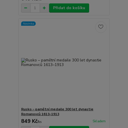
Přidat do košíku
Novinka
Rusko – pamětní medaile 300 let dynastie
Romanovců 1613–1913
849 Kč
Skladem
/
ks