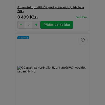
Album fotografií I. Čs. partyzánské brigády Jana
Žižky
8 499 Kč
Skladem
/
ks
Přidat do košíku
Novinka