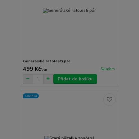
Generálské ratolesti pár
499 Kč
Skladem
/
pár
Přidat do košíku
Novinka