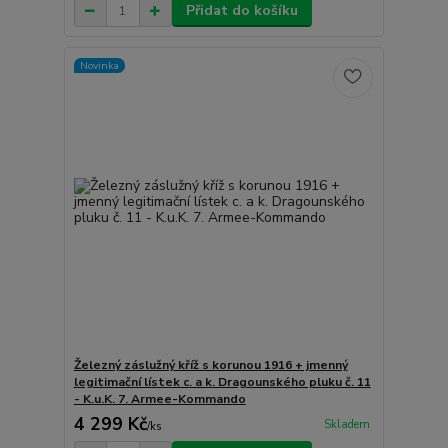
Přidat do košíku
Novinka
Železný záslužný kříž s korunou 1916 + jmenný
legitimační lístek c. a k. Dragounského pluku č. 11
- K.u.K. 7. Armee-Kommando
4 299 Kč
Skladem
/
ks