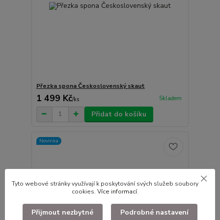
Přezka spona Československý skaut
1 499 Kč
Skladem
/
ks
Přidat do košíku
Novinka
Tyto webové stránky využívají k poskytování svých služeb soubory
cookies.
Více informací
.
Přijmout nezbytné
Podrobné nastavení