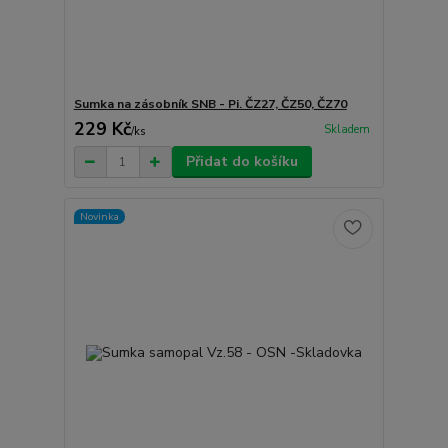
Sumka na zásobník SNB - Pi. ČZ27, ČZ50, ČZ70
229 Kč
Skladem
/
ks
Přidat do košíku
Novinka