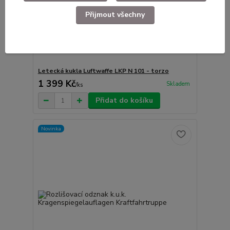
Přijmout všechny
Letecká kukla Luftwaffe LKP N 101 - torzo
1 399 Kč
Skladem
/
ks
Přidat do košíku
Novinka