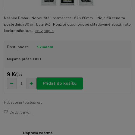
Nášivka Praha - Nepoužitá - rozměr cca.: 67 x 60mm Nejnižší cena za
posledních 30 dní byla 9kč Použité dlouhodobě skladované zboží. Foto
konkretního kusu,
celý popis
Dostupnost
Skladem
Nejsme plátci DPH
9 Kč
/
ks
Přidat do košíku
Hlídat cenu / dostupnost
Do oblíbených
Doprava zdarma