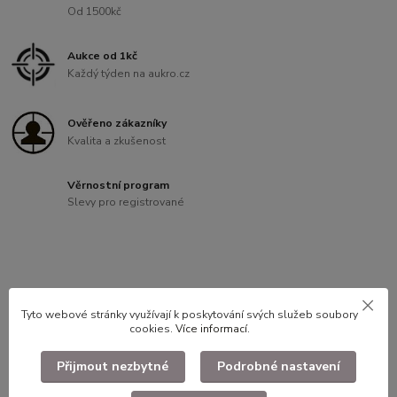
Od 1500kč
Aukce od 1kč
Každý týden na aukro.cz
Ověřeno zákazníky
Kvalita a zkušenost
Věrnostní program
Slevy pro registrované
Kompletní specifikace
Tyto webové stránky využívají k poskytování svých služeb soubory
cookies.
Více informací
.
Nášivka Praha - Nepoužitá -
rozměr cca.: 67 x 60mm
Přijmout nezbytné
Podrobné nastavení