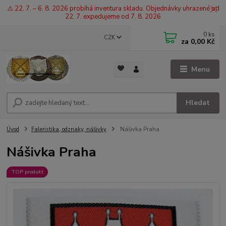
⚠️ 22. 7. – 6. 8. 2026 probíhá inventura skladu. Objednávky uhrazené od
22. 7. expedujeme od 7. 8. 2026
0
ks
CZK
za
0,00 Kč
Menu
Hledat
Úvod
Faleristika, odznaky, nášivky
Nášivka Praha
Nášivka Praha
TOP produkt