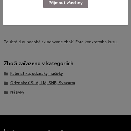
Přijmout všechny
Nejnižší cena za posledních 30 dní byla 9kč
Použité dlouhodobě skladované zboží. Foto konkretního kusu,
Zboží zařazeno v kategoriích
Faleristika, odznaky, nášivky
Odznaky ČSLA, LM, SNB, Svazarm
Nášivky