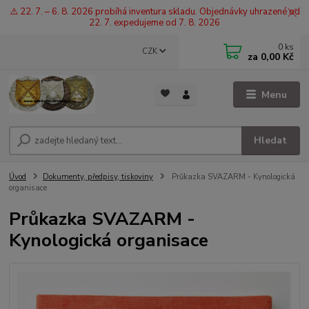
⚠️ 22. 7. – 6. 8. 2026 probíhá inventura skladu. Objednávky uhrazené od
22. 7. expedujeme od 7. 8. 2026
0
ks
CZK
za
0,00 Kč
Menu
Hledat
Úvod
Dokumenty, předpisy, tiskoviny
Průkazka SVAZARM - Kynologická
organisace
Průkazka SVAZARM -
Kynologická organisace