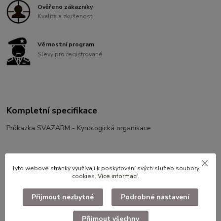
Ověřeno zákazníky
Kvalita a zkušenost
Věrnostní program
Slevy pro registrované
Kompletní specifikace
Průkazka SVAZARM - Kynologická organisace
Tyto webové stránky využívají k poskytování svých služeb soubory
cookies.
Více informací
.
Použité dlouhodobě skladované zboží.
Přijmout nezbytné
Podrobné nastavení
Zboží zařazeno v kategoriích
Přijmout všechny