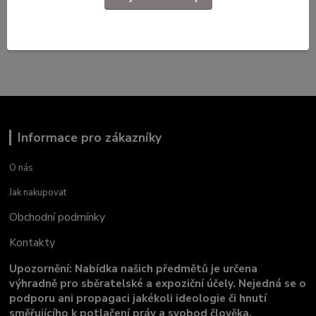
Dokumenty, předpisy, tiskoviny
Dokumenty
Informace pro zákazníky
O nás
Jak nakupovat
Obchodní podmínky
Kontakty
Upozornění: Nabídka našich předmětů je určena
výhradně pro sběratelské a expoziční účely. Nejedná se o
podporu ani propagaci jakékoli ideologie či hnutí
směřujícího k potlačení práv a svobod člověka.