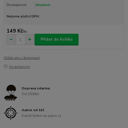
Dostupnost
Skladem
Nejsme plátci DPH
149 Kč
/
ks
Přidat do košíku
Hlídat cenu / dostupnost
Do oblíbených
Doprava zdarma
Od 1500kč
Aukce od 1kč
Každý týden na aukro.cz