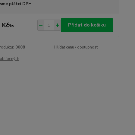
sme plátci DPH
 Kč
Přidat do košíku
/
ks
roduktu:
0008
Hlídat cenu / dostupnost
oblíbených