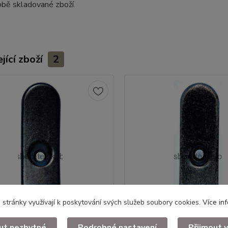
bě skladované zboží.
jící zboží
2
stránky využívají k poskytování svých služeb soubory cookies.
Více in
ut nezbytné
Podrobné nastavení
Přijmout 