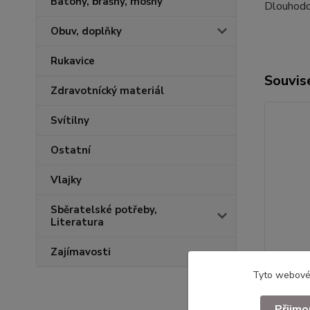
Batohy, brašny, mošny
Dlouhodo
Obuv, doplňky
Rukavice
Souvise
Zdravotnícký materiál
Svítilny
Ostatní
Vlajky
Sběratelské potřeby,
Literatura
Zajímavosti
Tyto webové 
Přijmo