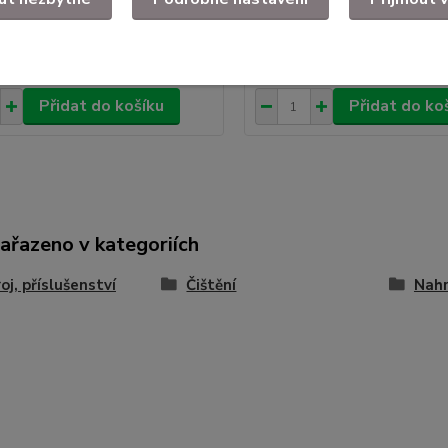
evné pažby Sa vz.58 -
Botka pevné pažby Sa vz.58
té
35 Kč
Skladem
/
ks
/
ks
Přidat do košíku
Přidat do ko
zařazeno v kategoriích
oj, příslušenství
Čištění
Nahr