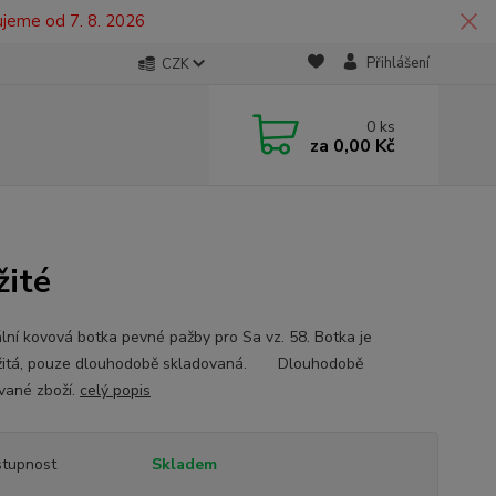
ujeme od 7. 8. 2026
Přihlášení
CZK
0
ks
za
0,00 Kč
žité
ální kovová botka pevné pažby pro Sa vz. 58. Botka je
žitá, pouze dlouhodobě skladovaná. Dlouhodobě
vané zboží.
celý popis
tupnost
Skladem