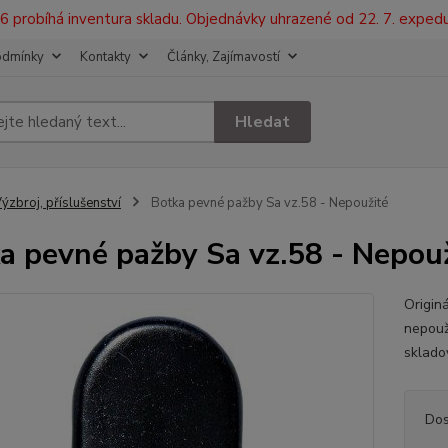
2026 probíhá inventura skladu. Objednávky uhrazené od 22. 7. exped
odmínky
Kontakty
Články, Zajímavostí
Hledat
ýzbroj, příslušenství
Botka pevné pažby Sa vz.58 - Nepoužité
a pevné pažby Sa vz.58 - Nepou
Origin
nepou
sklado
Dos