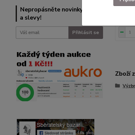
Botka p
Nepropásněte novinky, akce
Nepouži
a slevy!
89 Kč
Přihlásit se
Zboží 
Výzbr