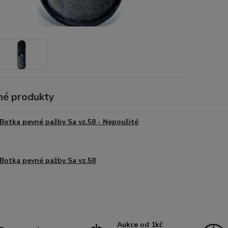
é produkty
Botka pevné pažby Sa vz.58 - Nepoužité
Botka pevné pažby Sa vz.58
Aukce od 1kč