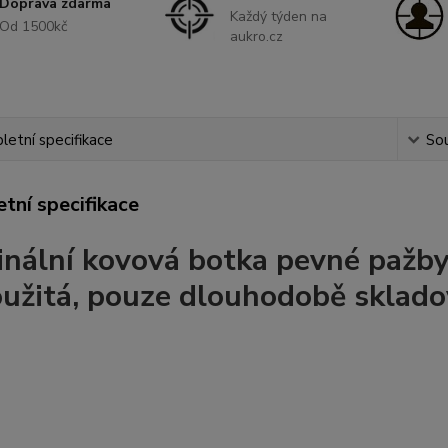
Doprava zdarma
Každý týden na
Od 1500kč
aukro.cz
etní specifikace
Sou
tní specifikace
inální kovová botka pevné pažby 
užitá, pouze dlouhodobě sklado