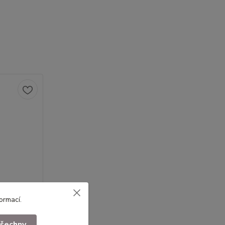
formací
.
všechny