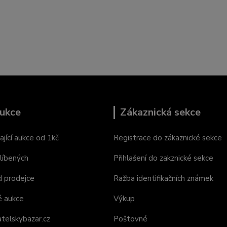
ukce
Zákaznická sekce
ající aukce od 1kč
Registrace do zákaznické sekce
líbených
Přihlašení do zakznické sekce
d prodejce
Ražba identifikačních známek
é aukce
Výkup
telskybazar.cz
Poštovné