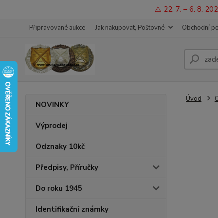
⚠️ 22. 7. – 6. 8. 
Připravované aukce
Jak nakupovat, Poštovné
Obchodní p
Úvod
O
NOVINKY
Výprodej
Odznaky 10kč
Předpisy, Příručky
Do roku 1945
Identifikační známky