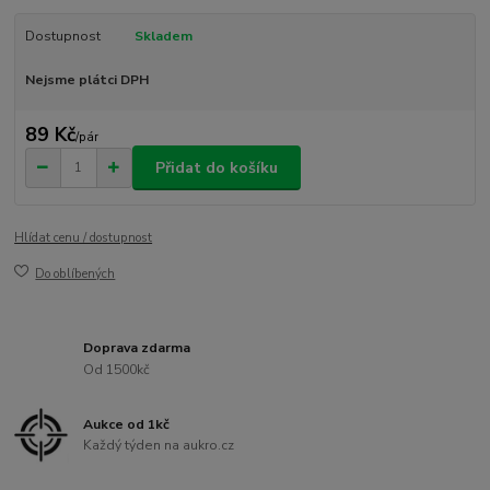
Dostupnost
Skladem
Nejsme plátci DPH
89 Kč
/
pár
Přidat do košíku
Hlídat cenu / dostupnost
Do oblíbených
Doprava zdarma
Od 1500kč
Aukce od 1kč
Každý týden na aukro.cz