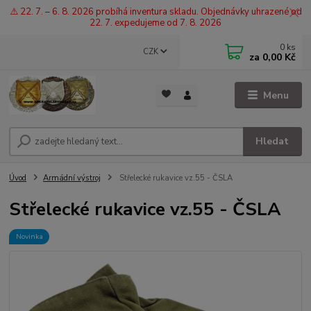
⚠️ 22. 7. – 6. 8. 2026 probíhá inventura skladu. Objednávky uhrazené od
22. 7. expedujeme od 7. 8. 2026
0
ks
CZK
za
0,00 Kč
Menu
Hledat
Úvod
Armádní výstroj
Střelecké rukavice vz.55 - ČSLA
Střelecké rukavice vz.55 - ČSLA
Novinka