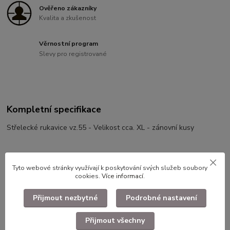
Ověřeno zákazníky
Kvalita a zkušenost
Věrnostní program
Slevy pro registrované
Kompletní specifikace
Střelecké rukavice vz.55 - Velikost cca. XL - zánovní kusy
Tyto webové stránky využívají k poskytování svých služeb soubory
cookies.
Více informací
.
Použité dlouhodobě skladované zboží. Ilustrační foto.
Přijmout nezbytné
Podrobné nastavení
Přijmout všechny