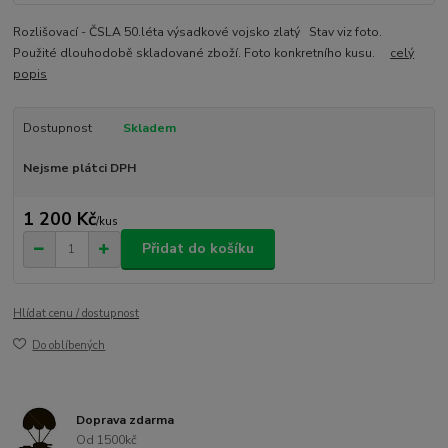
Rozlišovací - ČSLA 50.léta výsadkové vojsko zlatý Stav viz foto.
Použité dlouhodobě skladované zboží. Foto konkretního kusu.
celý
popis
Dostupnost
Skladem
Nejsme plátci DPH
1 200 Kč
/
kus
Přidat do košíku
Hlídat cenu / dostupnost
Do oblíbených
Doprava zdarma
Od 1500kč