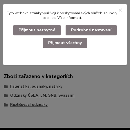
Tyto webové stránky využívají k poskytování svých služeb soubory
cookies.
Více informací
.
Použité dlouhodobě skladované zboží. Foto konkretního
Přijmout nezbytné
Podrobné nastavení
kusu.
Přijmout všechny
Zboží zařazeno v kategoriích
Faleristika, odznaky, nášivky
Odznaky ČSLA, LM, SNB, Svazarm
Rozlišovací odznaky