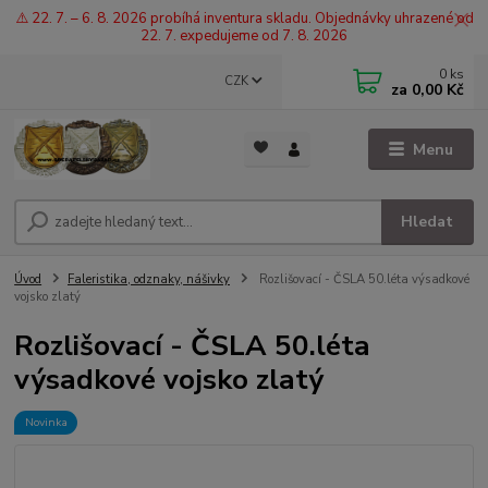
⚠️ 22. 7. – 6. 8. 2026 probíhá inventura skladu. Objednávky uhrazené od
22. 7. expedujeme od 7. 8. 2026
0
ks
CZK
za
0,00 Kč
Menu
Hledat
Úvod
Faleristika, odznaky, nášivky
Rozlišovací - ČSLA 50.léta výsadkové
vojsko zlatý
Rozlišovací - ČSLA 50.léta
výsadkové vojsko zlatý
Novinka