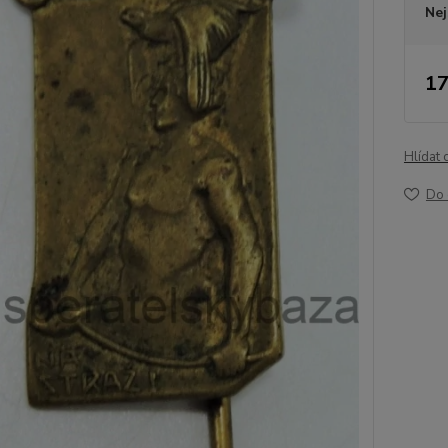
Nej
17
Hlídat 
Do 