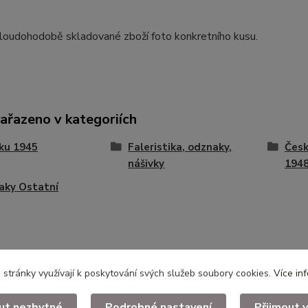
dloudohodobě skladované zboží foto konkretního kusu.
zařazeno v kategoriích
ku 1945
Faleristika, odznaky,
Česk
nášivky
194
aky Ostatní
stránky využívají k poskytování svých služeb soubory cookies.
Více in
ut nezbytné
Podrobné nastavení
Přijmout 