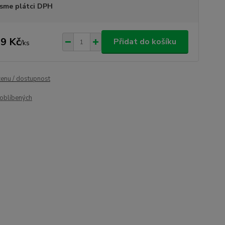
sme plátci DPH
9 Kč
Přidat do košíku
/
ks
cenu / dostupnost
oblíbených