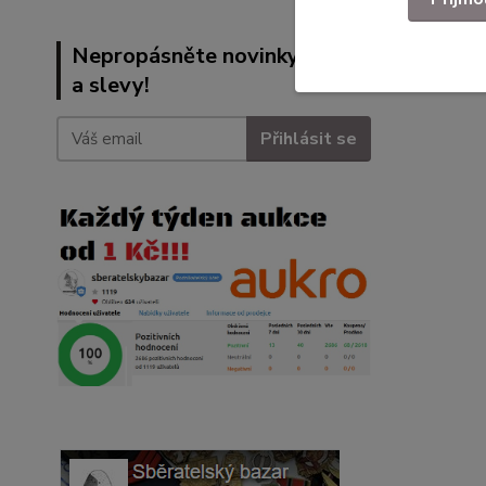
Nepropásněte novinky, akce
a slevy!
Přihlásit se