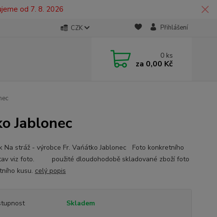
ujeme od 7. 8. 2026
Přihlášení
CZK
0
ks
za
0,00 Kč
nec
ko Jablonec
 Na stráž - výrobce Fr. Vańátko Jablonec Foto konkretního
tav viz foto. použité dloudohodobě skladované zboží foto
tního kusu.
celý popis
tupnost
Skladem