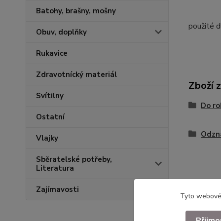
Batohy, brašny, mošny
použité 
Obuv, doplňky
Rukavice
Zdravotnícký materiál
Zboží 
Svítilny
Do ro
Ostatní
Odzn
Vlajky
Sběratelské potřeby,
Literatura
Zajímavosti
Tyto webové 
Přijmo