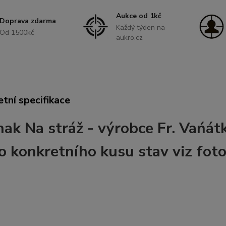
Aukce od 1kč
Doprava zdarma
Každý týden na
Od 1500kč
aukro.cz
tní specifikace
ak Na stráž - výrobce Fr. Vańát
 konkretního kusu stav viz foto