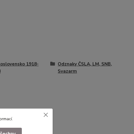
oslovensko 1918-
Odznaky ČSLA, LM, SNB,
8
Svazarm
formací
.
všechny