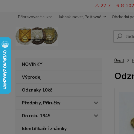
⚠️ 22. 7. – 6. 8. 
Připravované aukce
Jak nakupovat, Poštovné
Obchodní p
Úvod
F
NOVINKY
Odzn
Výprodej
Odznaky 10kč
Předpisy, Příručky
Do roku 1945
Identifikační známky