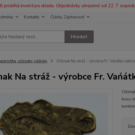
2026 probíhá inventura skladu. Objednávky uhrazené od 22. 7. exped
odmínky
Kontakty
Články, Zajímavostí
Hledat
aleristika, odznaky, nášivky
Odznak Na stráž - výrobce Fr. Vańátko Jablo
ak Na stráž - výrobce Fr. Vańát
Odznak
kusu s
konkre
Dos