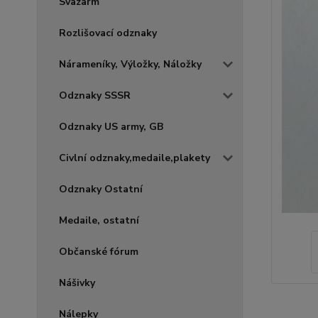
Svazarm
Rozlišovací odznaky
Nárameníky, Výložky, Náložky
Odznaky SSSR
Odznaky US army, GB
Civlní odznaky,medaile,plakety
Odznaky Ostatní
Medaile, ostatní
Občanské fórum
Nášivky
Nálepky