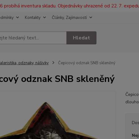
2026 probíhá inventura skladu. Objednávky uhrazené od 22. 7. exped
odmínky
Kontakty
Články, Zajímavostí
Hledat
aleristika, odznaky, nášivky
Čepicový odznak SNB skleněný
cový odznak SNB skleněný
Čepico
dlouho
Dos
Nej