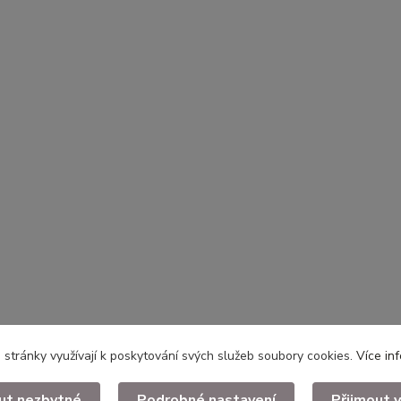
stránky využívají k poskytování svých služeb soubory cookies.
Více in
ut nezbytné
Podrobné nastavení
Přijmout 