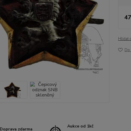
47
Hlídat 
Do 
Aukce od 1kč
Doprava zdarma