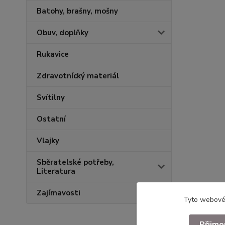
Batohy, brašny, mošny
Obuv, doplňky
Rukavice
Zdravotnícký materiál
Svítilny
Ostatní
Vlajky
Sběratelské potřeby,
Literatura
Zajímavosti
Tyto webové 
Přijmo