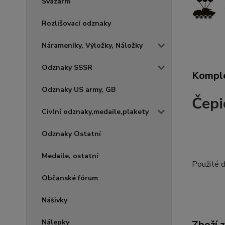
Svazarm
Rozlišovací odznaky
Nárameníky, Výložky, Náložky
Odznaky SSSR
Komple
Odznaky US army, GB
Čepi
Civlní odznaky,medaile,plakety
Odznaky Ostatní
Medaile, ostatní
Použité d
Občanské fórum
Nášivky
Nálepky
Zboží 