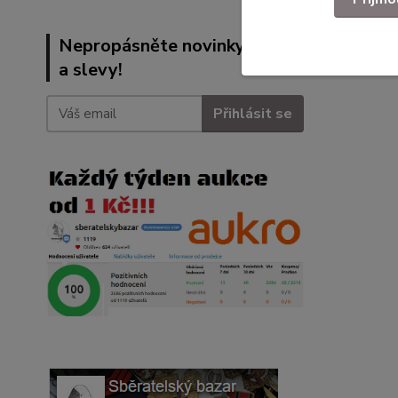
Nepropásněte novinky, akce
a slevy!
Přihlásit se