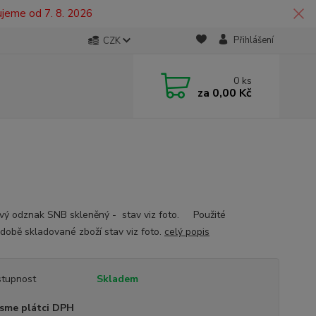
ujeme od 7. 8. 2026
Přihlášení
CZK
0
ks
za
0,00 Kč
vý odznak SNB skleněný - stav viz foto. Použité
době skladované zboží stav viz foto.
celý popis
tupnost
Skladem
sme plátci DPH