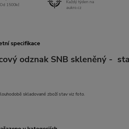
Každý týden na
Od 1500kč
aukro.cz
tní specifikace
cový odznak SNB skleněný - stav
louhodobě skladované zboží stav viz foto.
zařazeno v kategoriích