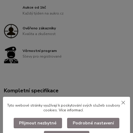
Aukce od 1kč
Každý týden na aukro.cz
Ověřeno zákazníky
Kvalita a zkušenost
Věrnostní program
Slevy pro registrované
Kompletní specifikace
Čepicový odznak RČS - V moc
Tyto webové stránky využívají k poskytování svých služeb soubory
cookies.
Více informací
.
pěkném stavu, ilustrační foto.
Všechny kusy skladem v takto
Přijmout nezbytné
Podrobné nastavení
pěkném stavu.