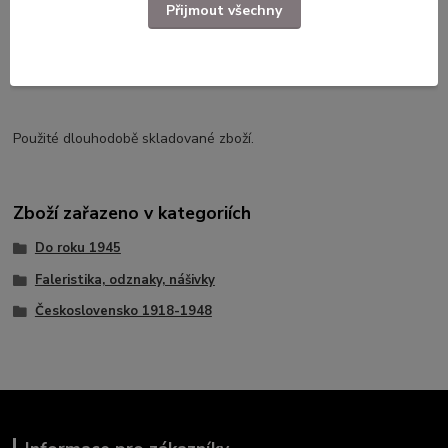
Přijmout všechny
Použité dlouhodobě skladované zboží.
Zboží zařazeno v kategoriích
Do roku 1945
Faleristika, odznaky, nášivky
Československo 1918-1948