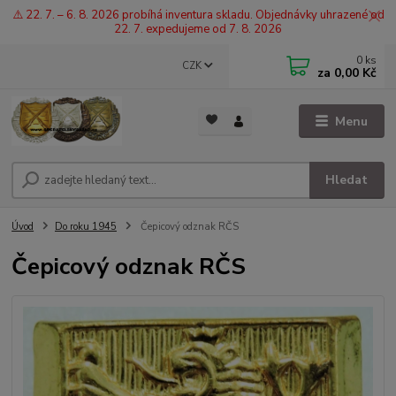
⚠️ 22. 7. – 6. 8. 2026 probíhá inventura skladu. Objednávky uhrazené od
22. 7. expedujeme od 7. 8. 2026
0
ks
CZK
za
0,00 Kč
Menu
Hledat
Úvod
Do roku 1945
Čepicový odznak RČS
Čepicový odznak RČS