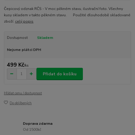
Čepicový odznak RČS - V moc pěkném stavu, ilustrační foto. Všechny
kusy skladem v takto pěkném stavu. Použité dlouhodobě skladované
zboží.
celý popis
Dostupnost
Skladem
Nejsme plátci DPH
499 Kč
/
ks
Přidat do košíku
Hlídat cenu / dostupnost
Do oblíbených
Doprava zdarma
Od 1500kč