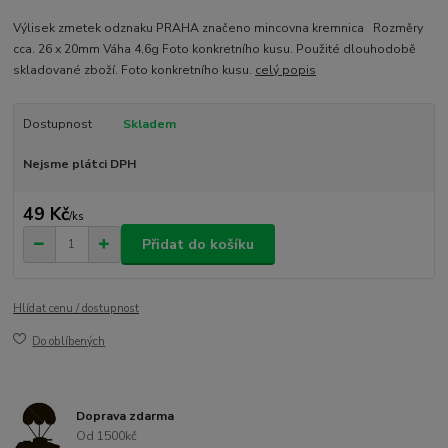
Výlisek zmetek odznaku PRAHA značeno mincovna kremnica Rozměry
cca. 26 x 20mm Váha 4,6g Foto konkretního kusu. Použité dlouhodobě
skladované zboží. Foto konkretního kusu.
celý popis
Dostupnost
Skladem
Nejsme plátci DPH
49 Kč
/
ks
Přidat do košíku
Hlídat cenu / dostupnost
Do oblíbených
Doprava zdarma
Od 1500kč