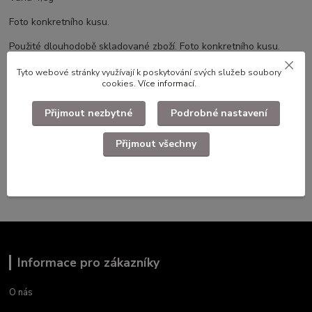
Foto konkretního kusu.
Použité dlouhodobě skladované zboží. Foto konkretního kusu.
Tyto webové stránky využívají k poskytování svých služeb soubory
cookies.
Více informací
.
Zboží zařazeno v kategoriích
Přijmout nezbytné
Podrobné nastavení
Faleristika, odznaky, nášivky
Přijmout všechny
Civlní odznaky,medaile,plakety
Odznaky
Informace pro zákazníky
O nás