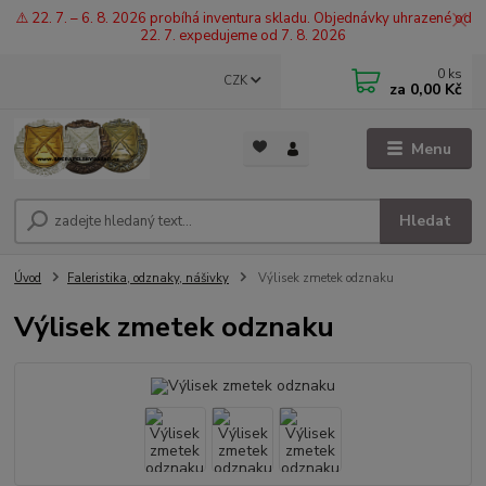
⚠️ 22. 7. – 6. 8. 2026 probíhá inventura skladu. Objednávky uhrazené od
22. 7. expedujeme od 7. 8. 2026
0
ks
CZK
za
0,00 Kč
Menu
Hledat
Úvod
Faleristika, odznaky, nášivky
Výlisek zmetek odznaku
Výlisek zmetek odznaku