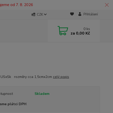
ujeme od 7. 8. 2026
Přihlášení
CZK
0
ks
za
0,00 Kč
n USxSk rozměry cca 1,5cmx2cm
celý popis
tupnost
Skladem
sme plátci DPH