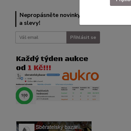
Nepropásněte novinky, akce
a slevy!
Přihlásit se