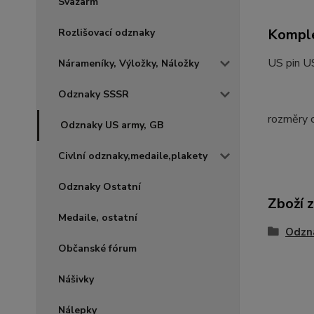
Svazarm
Komple
Rozlišovací odznaky
US pin U
Nárameníky, Výložky, Náložky
Odznaky SSSR
rozměry 
Odznaky US army, GB
Civlní odznaky,medaile,plakety
Odznaky Ostatní
Zboží 
Medaile, ostatní
Odzn
Občanské fórum
Nášivky
Nálepky