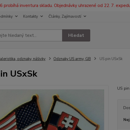
2026 probíhá inventura skladu. Objednávky uhrazené od 22. 7. exped
odmínky
Kontakty
Články, Zajímavostí
Hledat
aleristika, odznaky, nášivky
Odznaky US army, GB
US pin USxSk
in USxSk
US pi
Dos
Nej