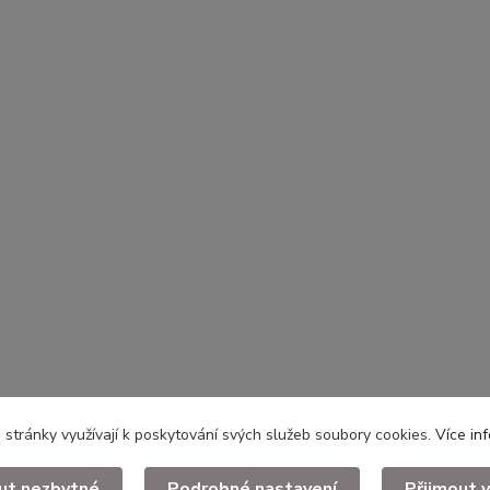
stránky využívají k poskytování svých služeb soubory cookies.
Více in
ut nezbytné
Podrobné nastavení
Přijmout 