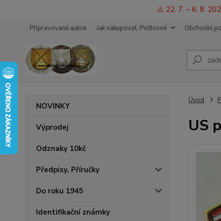
⚠️ 22. 7. – 6. 8. 
Připravované aukce
Jak nakupovat, Poštovné
Obchodní p
Úvod
F
NOVINKY
US p
Výprodej
Odznaky 10kč
Předpisy, Příručky
Do roku 1945
Identifikační známky