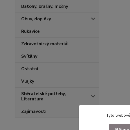
Batohy, brašny, mošny
Obuv, doplňky
Rukavice
Zdravotnícký materiál
Svítilny
Ostatní
Vlajky
Sběratelské potřeby,
Literatura
Zajímavosti
Tyto webové 
Přijmo