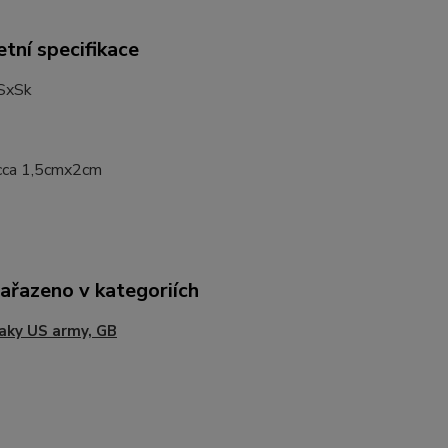
tní specifikace
SxSk
cca 1,5cmx2cm
zařazeno v kategoriích
aky US army, GB