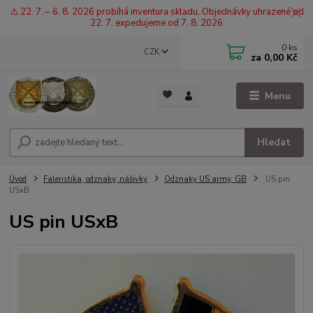
⚠️ 22. 7. – 6. 8. 2026 probíhá inventura skladu. Objednávky uhrazené od
22. 7. expedujeme od 7. 8. 2026
0
ks
CZK
za
0,00 Kč
Menu
Hledat
Úvod
Faleristika, odznaky, nášivky
Odznaky US army, GB
US pin
USxB
US pin USxB