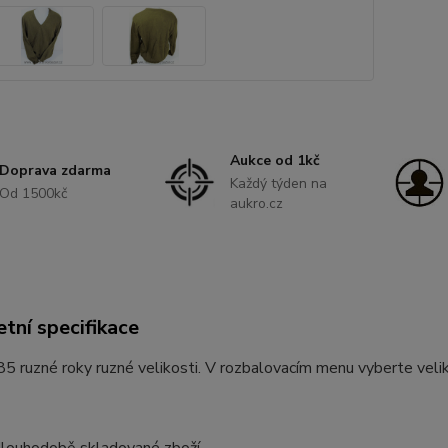
Aukce od 1kč
Doprava zdarma
Každý týden na
Od 1500kč
aukro.cz
tní specifikace
85 ruzné roky ruzné velikosti. V rozbalovacím menu vyberte veli