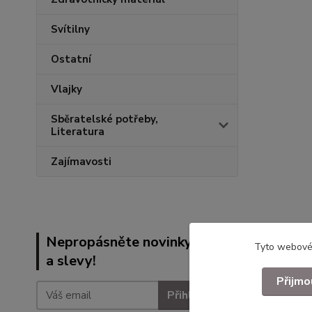
Svítilny
Ostatní
Vlajky
Sběratelské potřeby,
Literatura
Zajímavosti
Nepropásněte novinky, akce
Tyto webové 
a slevy!
Přijmo
Přihlásit se