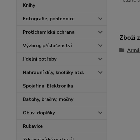
Použité 
Knihy
Fotografie, pohlednice
Protichemická ochrana
Zboží 
Výzbroj, příslušenství
Armád
Jídelní potřeby
Nahradní díly, knoflíky atd.
Spojařina, Elektronika
Batohy, brašny, mošny
Obuv, doplňky
Rukavice
Zdravotnícký materiál