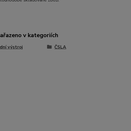
dlouhodobě skladované zboží.
zařazeno v kategoriích
ní výstroj
ČSLA