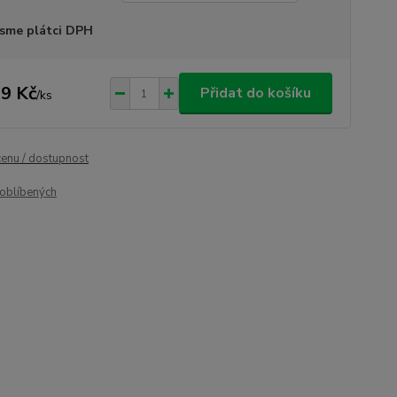
sme plátci DPH
9 Kč
Přidat do košíku
/
ks
cenu / dostupnost
oblíbených