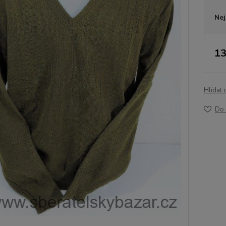
Nej
13
Hlídat 
Do 