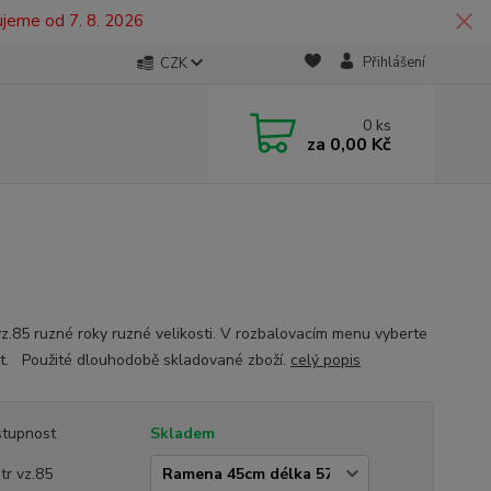
ujeme od 7. 8. 2026
Přihlášení
CZK
0
ks
za
0,00 Kč
vz.85 ruzné roky ruzné velikosti. V rozbalovacím menu vyberte
st. Použité dlouhodobě skladované zboží.
celý popis
tupnost
Skladem
tr vz.85