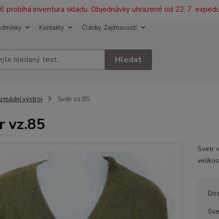
2026 probíhá inventura skladu. Objednávky uhrazené od 22. 7. exped
odmínky
Kontakty
Články, Zajímavostí
Hledat
rmádní výstroj
Svetr vz.85
r vz.85
Svetr 
veliko
Dos
Sve