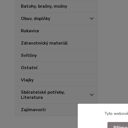
Batohy, brašny, mošny
Obuv, doplňky
Rukavice
Zdravotnícký materiál
Svítilny
Ostatní
Vlajky
Sběratelské potřeby,
Literatura
Zajímavosti
Tyto webové 
Přijmo