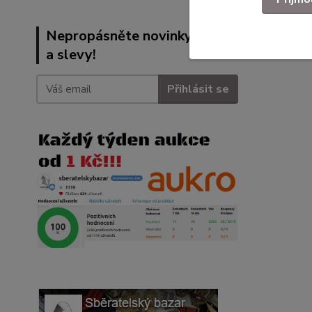
Nepropásněte novinky, akce
a slevy!
Přihlásit se