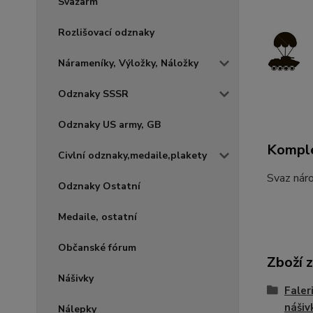
Svazarm
Rozlišovací odznaky
Nárameníky, Výložky, Náložky
Odznaky SSSR
Odznaky US army, GB
Komple
Civlní odznaky,medaile,plakety
Svaz náro
Odznaky Ostatní
Medaile, ostatní
Občanské fórum
Zboží 
Nášivky
Faler
nášiv
Nálepky