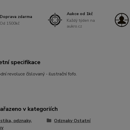
Aukce od 1kč
Doprava zdarma
Každý týden na
Od 1500kč
aukro.cz
tní specifikace
dní revoluce číslovaný - ilustrační fofo.
zařazeno v kategoriích
istika, odznaky,
Odznaky Ostatní
ky