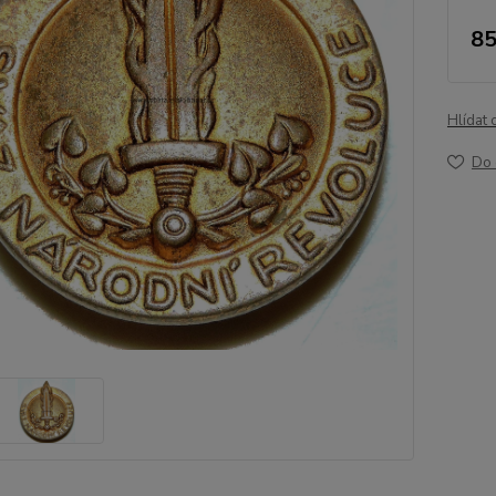
85
Hlídat 
Do 