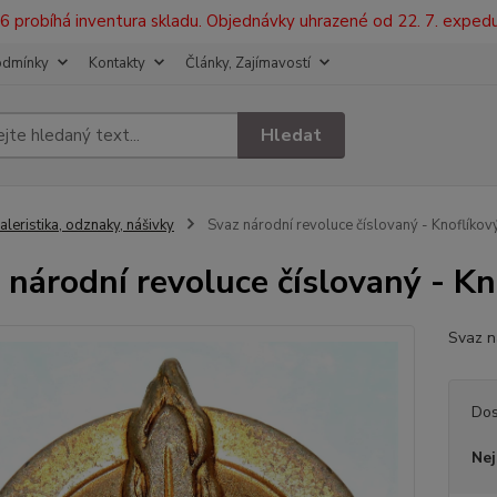
2026 probíhá inventura skladu. Objednávky uhrazené od 22. 7. exped
odmínky
Kontakty
Články, Zajímavostí
Hledat
aleristika, odznaky, nášivky
Svaz národní revoluce číslovaný - Knoflíkov
 národní revoluce číslovaný - Kn
Svaz ná
Dos
Nej