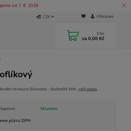
ujeme od 7. 8. 2026
Přihlášení
CZK
0
ks
za
0,00 Kč
ý
oflíkový
rodní revoluce číslovaný - ilustrační fofo.
celý popis
tupnost
Skladem
sme plátci DPH