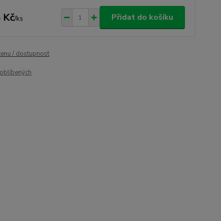
 Kč
Přidat do košíku
/
ks
cenu / dostupnost
oblíbených