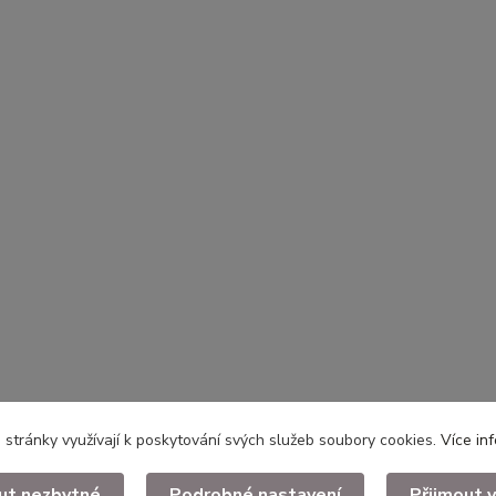
stránky využívají k poskytování svých služeb soubory cookies.
Více in
ut nezbytné
Podrobné nastavení
Přijmout 