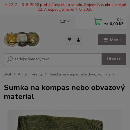
⚠️ 22. 7. – 6. 8. 2026 probíhá inventura skladu. Objednávky uhrazené od
22. 7. expedujeme od 7. 8. 2026
0
ks
CZK
za
0,00 Kč
Menu
Hledat
Úvod
Armádní výstroj
Sumka na kompas nebo obvazový material
Sumka na kompas nebo obvazový
material