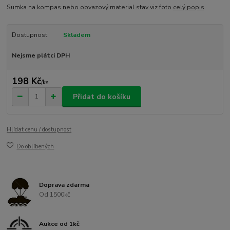
Sumka na kompas nebo obvazový material stav viz foto
celý popis
Dostupnost
Skladem
Nejsme plátci DPH
198 Kč
/
ks
Přidat do košíku
Hlídat cenu / dostupnost
Do oblíbených
Doprava zdarma
Od 1500kč
Aukce od 1kč