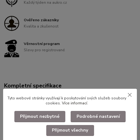
Každý týden na aukro.cz
Ověřeno zákazníky
Kvalita a zkušenost
Věrnostní program
Slevy pro registrované
Kompletní specifikace
Sumka na kompas nebo obvazový material stav viz foto
Tyto webové stránky využívají k poskytování svých služeb soubory
cookies.
Více informací
.
Přijmout nezbytné
Podrobné nastavení
Zboží zařazeno v kategoriích
Přijmout všechny
Armádní výstroj