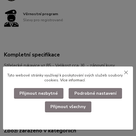
Věrnostní program
Slevy pro registrované
Kompletní specifikace
Střelecké rukavice vz.85 - Velikost cca. XL - zánovní kusy
Tyto webové stránky využívají k poskytování svých služeb soubory
cookies.
Více informací
.
Přijmout nezbytné
Podrobné nastavení
Použité dlouhodobě skladované zboží. Ilustrační foto.
Přijmout všechny
Zboží zařazeno v kategoriích