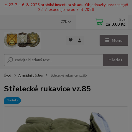
⚠️ 22. 7. – 6. 8. 2026 probíhá inventura skladu. Objednávky uhrazené od
22. 7. expedujeme od 7. 8. 2026
0
ks
CZK
za
0,00 Kč
Menu
Hledat
Úvod
Armádní výstroj
Střelecké rukavice vz.85
Střelecké rukavice vz.85
Novinka