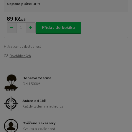
Nejsme plátci DPH
89 Kč
/
pár
Přidat do košíku
Hlídat cenu / dostupnost
Do oblíbených
Doprava zdarma
Od 1500kč
Aukce od 1kč
Každý týden na aukro.cz
Ověřeno zákazníky
Kvalita a zkušenost