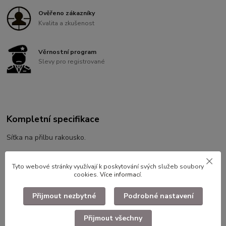
Ověřeno zákazníky
Kvalita a zkušenost
Věrnostní program
Slevy pro registrované
Kompletní specifikace
Síťka na přilbu rakousko.
Tyto webové stránky využívají k poskytování svých služeb soubory
Dlouhodobě skladované zboží.
cookies.
Více informací
.
Přijmout nezbytné
Podrobné nastavení
Zboží zařazeno v kategoriích
Přijmout všechny