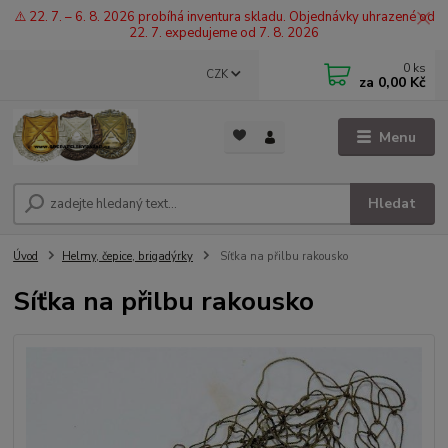
⚠️ 22. 7. – 6. 8. 2026 probíhá inventura skladu. Objednávky uhrazené od
22. 7. expedujeme od 7. 8. 2026
0
ks
CZK
za
0,00 Kč
Menu
Hledat
Úvod
Helmy, čepice, brigadýrky
Síťka na přilbu rakousko
Síťka na přilbu rakousko