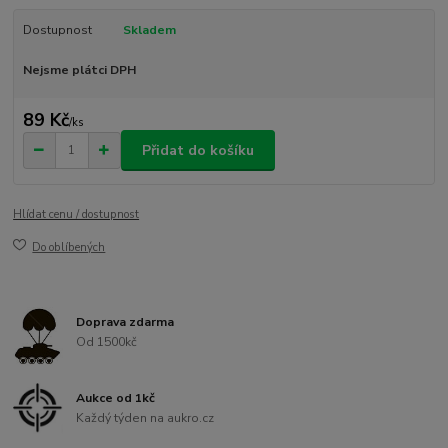
Dostupnost
Skladem
Nejsme plátci DPH
89 Kč
/
ks
Přidat do košíku
Hlídat cenu / dostupnost
Do oblíbených
Doprava zdarma
Od 1500kč
Aukce od 1kč
Každý týden na aukro.cz