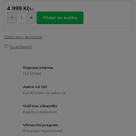
4 999 Kč
/
ks
Přidat do košíku
Hlídat cenu / dostupnost
Do oblíbených
Doprava zdarma
Od 1500kč
Aukce od 1kč
Každý týden na aukro.cz
Ověřeno zákazníky
Kvalita a zkušenost
Věrnostní program
Slevy pro registrované