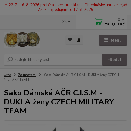
⚠️ 22. 7. – 6. 8. 2026 probíhá inventura skladu. Objednávky uhrazené od
22. 7. expedujeme od 7. 8. 2026
0
ks
CZK
za
0,00 Kč
Menu
Hledat
Úvod
Zajímavosti
Sako Dámské AČR C.I.S.M - DUKLA ženy CZECH
MILITARY TEAM
Sako Dámské AČR C.I.S.M -
DUKLA ženy CZECH MILITARY
TEAM