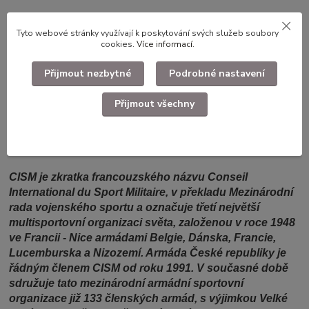
Tyto webové stránky využívají k poskytování svých služeb soubory
cookies.
Více informací
.
Kompletní specifikace
Přijmout nezbytné
Podrobné nastavení
Sako Dámské AČR C.I.S.M ošité originál nášivkou včetně
originálního skladištní nálepky AČR.
Přijmout všechny
CISM je zkratka francouzského názvu Conseil
International du Sport Militaire, v překladu Mezinárodní
rada vojenského sportu a označuje třetí největší
multisportovní organizaci světa, založenou v roce 1948
ve Francii - Nice armádami Belgie, Dánska, Francie,
Lucemburska a Nizozemí. Armáda České republiky je
řádným členem CISM od roku 1991. V současné době
sdružuje tato mezinárodní armádní sportovní
organizace již 133 členských armád, s výjimkou Velké