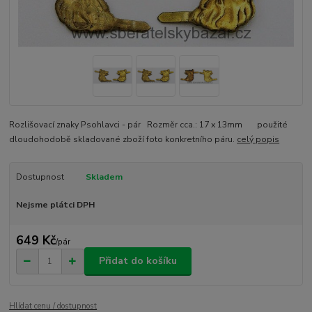
Rozlišovací znaky Psohlavci - pár Rozměr cca.: 17 x 13mm použité
dloudohodobě skladované zboží foto konkretního páru.
celý popis
Dostupnost
Skladem
Nejsme plátci DPH
649 Kč
/
pár
Přidat do košíku
Hlídat cenu / dostupnost