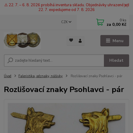
⚠️ 22. 7. – 6. 8. 2026 probíhá inventura skladu. Objednávky uhrazené od
22. 7. expedujeme od 7. 8. 2026
0
ks
CZK
za
0,00 Kč
Menu
Hledat
Úvod
Faleristika, odznaky, nášivky
Rozlišovací znaky Psohlavci - pár
Rozlišovací znaky Psohlavci - pár