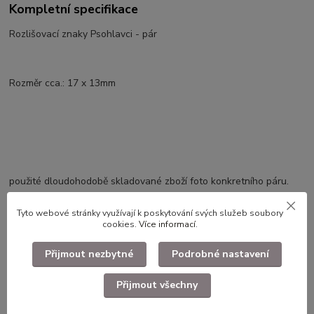
Kompletní specifikace
Rozlišovací znaky Psohlavci - pár
Rozměr cca.: 17 x 13mm
použité dloudohodobě skladované zboží foto konkretního páru.
Tyto webové stránky využívají k poskytování svých služeb soubory
cookies.
Více informací
.
Zboží zařazeno v kategoriích
Přijmout nezbytné
Podrobné nastavení
Faleristika, odznaky, nášivky
Odznaky ČSLA, LM, SNB, Svazarm
Přijmout všechny
Odznaky Ostatní