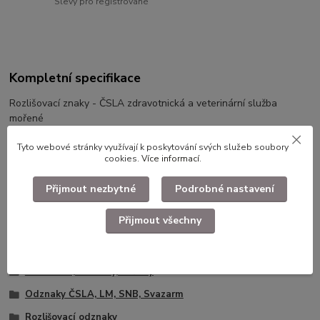
Slevy pro registrované
Kompletní specifikace
Rozlišovací znaky - ČSLA zdravotnická a veterinární služba
mořené
cena za pár
Tyto webové stránky využívají k poskytování svých služeb soubory
cookies.
Více informací
.
Přijmout nezbytné
Podrobné nastavení
Ilustrační foto.
Přijmout všechny
Zboží zařazeno v kategoriích
Faleristika, odznaky, nášivky
Odznaky ČSLA, LM, SNB, Svazarm
Rozlišovací odznaky