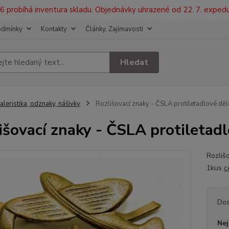
2026 probíhá inventura skladu. Objednávky uhrazené od 22. 7. exped
odmínky
Kontakty
Články, Zajímavostí
Hledat
aleristika, odznaky, nášivky
Rozlišovací znaky - ČSLA protiletadlové děl
išovací znaky - ČSLA protiletad
Rozliš
1kus
c
Dos
Nej