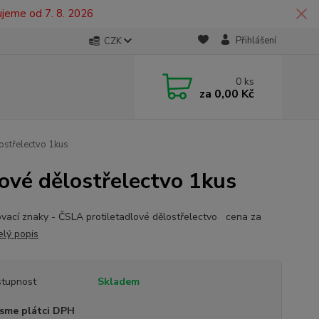
ujeme od 7. 8. 2026
Přihlášení
CZK
0
ks
za
0,00 Kč
ostřelectvo 1kus
lové dělostřelectvo 1kus
ovací znaky - ČSLA protiletadlové dělostřelectvo cena za
elý popis
tupnost
Skladem
sme plátci DPH