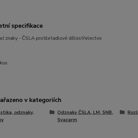
tní specifikace
cí znaky - ČSLA protiletadlové dělostřelectvo
1kus
zařazeno v kategoriích
istika, odznaky,
Odznaky ČSLA, LM, SNB,
Rozl
ky
Svazarm