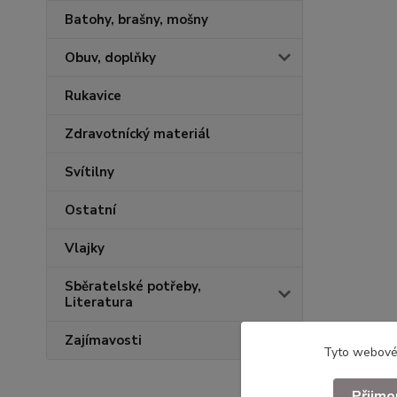
Batohy, brašny, mošny
Obuv, doplňky
Rukavice
Zdravotnícký materiál
Svítilny
Ostatní
Vlajky
Sběratelské potřeby,
Literatura
Zajímavosti
Tyto webové 
Přijmo