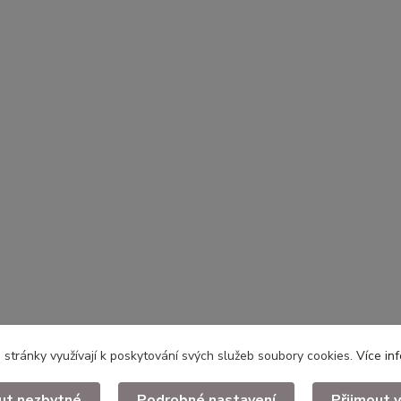
stránky využívají k poskytování svých služeb soubory cookies.
Více in
ut nezbytné
Podrobné nastavení
Přijmout 