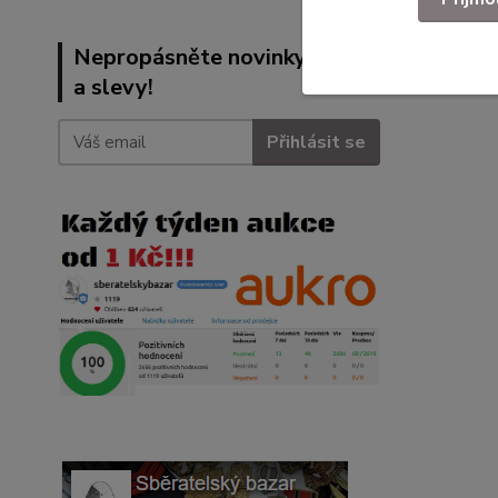
Nepropásněte novinky, akce
a slevy!
Přihlásit se