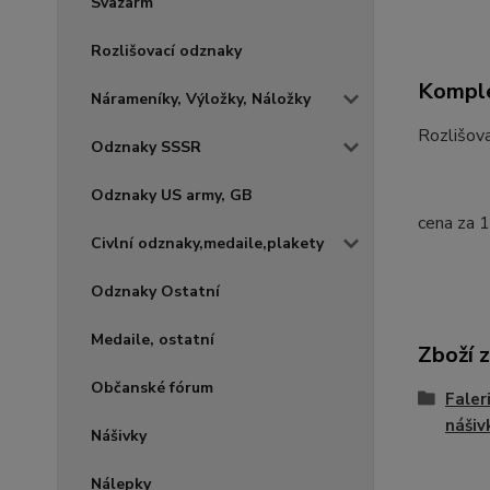
Svazarm
Rozlišovací odznaky
Komple
Nárameníky, Výložky, Náložky
Rozlišova
Odznaky SSSR
Odznaky US army, GB
cena za 
Civlní odznaky,medaile,plakety
Odznaky Ostatní
Medaile, ostatní
Zboží 
Občanské fórum
Faler
nášiv
Nášivky
Nálepky