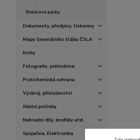
Rukávové pásky
Dokumenty, předpisy, tiskoviny
Mapy Generálního štábu ČSLA
Knihy
Fotografie, pohlednice
Protichemická ochrana
Výzbroj, příslušenství
Jídelní potřeby
Nahradní díly, knoflíky atd.
Spojařina, Elektronika
Tyto webové 