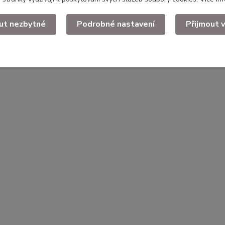
ut nezbytné
Podrobné nastavení
Přijmout 