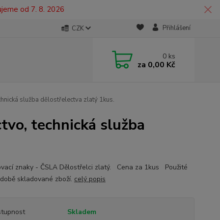
ujeme od 7. 8. 2026
Přihlášení
CZK
0
ks
za
0,00 Kč
hnická služba dělostřelectva zlatý 1kus.
tvo, technická služba
ovací znaky - ČSLA Dělostřelci zlatý. Cena za 1kus Použité
době skladované zboží.
celý popis
tupnost
Skladem