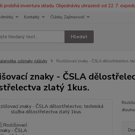
2026 probíhá inventura skladu. Objednávky uhrazené od 22. 7. exped
odmínky
Kontakty
Články, Zajímavostí
Hledat
aleristika, odznaky, nášivky
Rozlišovací znaky - ČSLA dělostřelectvo, tec
išovací znaky - ČSLA dělostřelec
střelectva zlatý 1kus.
Rozliš
dlouho
Dos