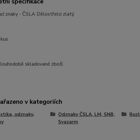
tní specifikace
cí znaky - ČSLA Dělostřelci zlatý.
1kus
dlouhodobě skladované zboží.
zařazeno v kategoriích
istika, odznaky,
Odznaky ČSLA, LM, SNB,
Rozl
ky
Svazarm