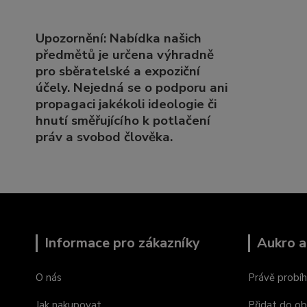
Upozornění: Nabídka našich
předmětů je určena výhradně
pro sběratelské a expoziční
účely. Nejedná se o podporu ani
propagaci jakékoli ideologie či
hnutí směřujícího k potlačení
práv a svobod člověka.
Informace pro zákazníky
Aukro a
O nás
Právě probíh
Jak nakupovat
Přidat do ob