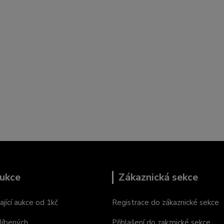
ukce
Zákaznická sekce
ající aukce od 1kč
Registrace do zákaznické sekce
líbených
Přihlašení do zakznické sekce