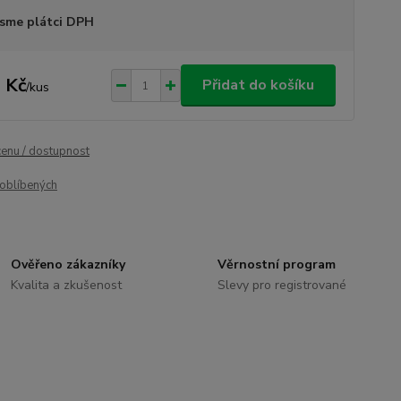
sme plátci DPH
 Kč
Přidat do košíku
/
kus
cenu / dostupnost
oblíbených
Ověřeno zákazníky
Věrnostní program
Kvalita a zkušenost
Slevy pro registrované