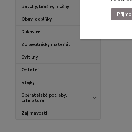
Batohy, brašny, mošny
Přijmo
Obuv, doplňky
Rukavice
Zdravotnícký materiál
Svítilny
Ostatní
Vlajky
Sběratelské potřeby,
Literatura
Zajímavosti