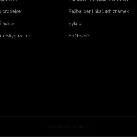
d prodejce
Ražba identifikačních známek
é aukce
Výkup
telskybazar.cz
Poštovné
Upravit sběr cookies.