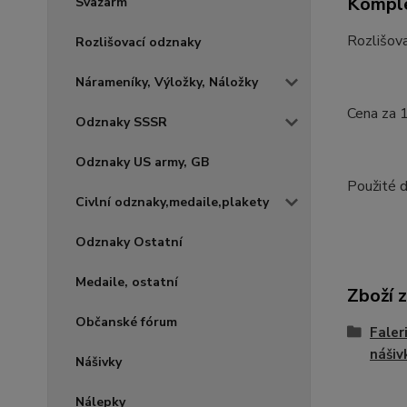
Komple
Svazarm
Rozlišova
Rozlišovací odznaky
Nárameníky, Výložky, Náložky
Cena za 
Odznaky SSSR
Odznaky US army, GB
Použité 
Civlní odznaky,medaile,plakety
Odznaky Ostatní
Medaile, ostatní
Zboží 
Občanské fórum
Faler
nášiv
Nášivky
Nálepky