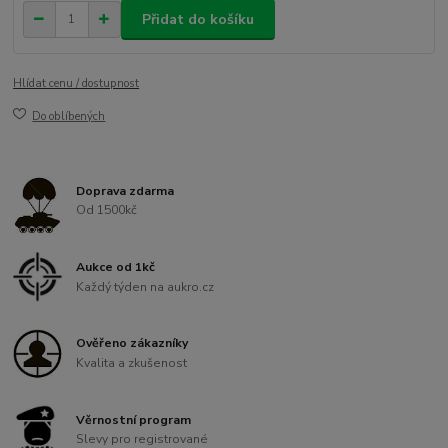
Přidat do košíku
Hlídat cenu / dostupnost
Do oblíbených
Doprava zdarma
Od 1500kč
Aukce od 1kč
Každý týden na aukro.cz
Ověřeno zákazníky
Kvalita a zkušenost
Věrnostní program
Slevy pro registrované