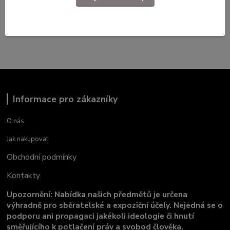
Odznaky ČSLA, LM, SNB, Svazarm
Rozlišovací odznaky
Informace pro zákazníky
O nás
Jak nakupovat
Obchodní podmínky
Kontakty
Upozornění: Nabídka našich předmětů je určena
výhradně pro sběratelské a expoziční účely. Nejedná se o
podporu ani propagaci jakékoli ideologie či hnutí
směřujícího k potlačení práv a svobod člověka.