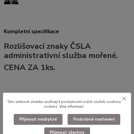
Kompletní specifikace
Rozlišovací znaky ČSLA
administrativní služba mořené.
CENA ZA 1ks.
Použité dlouhodobě skladované zboží. Ilustrační foto.
Tyto webové stránky využívají k poskytování svých služeb soubory
cookies.
Více informací
.
Přijmout nezbytné
Podrobné nastavení
Zboží zařazeno v kategoriích
Faleristika, odznaky, nášivky
Přijmout všechny