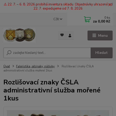
⚠️ 22. 7. – 6. 8. 2026 probíhá inventura skladu. Objednávky uhrazené od
22. 7. expedujeme od 7. 8. 2026
0
ks
CZK
za
0,00 Kč
Menu
Hledat
Úvod
Faleristika, odznaky, nášivky
Rozlišovací znaky ČSLA
administrativní služba mořené 1kus
Rozlišovací znaky ČSLA
administrativní služba mořené
1kus