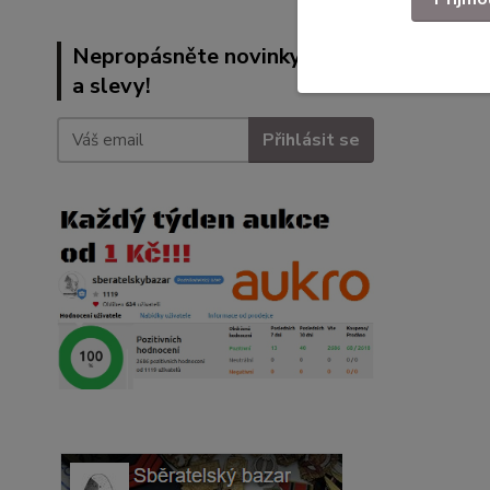
Nepropásněte novinky, akce
a slevy!
Přihlásit se