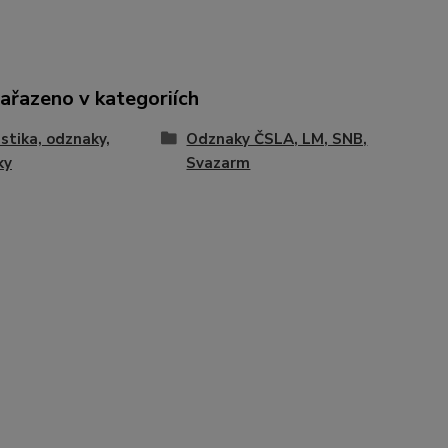
zařazeno v kategoriích
istika, odznaky,
Odznaky ČSLA, LM, SNB,
ky
Svazarm