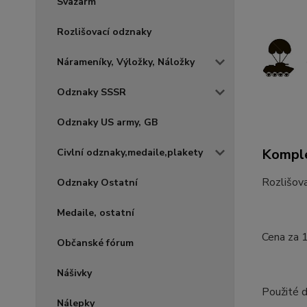
Svazarm
Rozlišovací odznaky
Nárameníky, Výložky, Náložky
Odznaky SSSR
Odznaky US army, GB
Komple
Civlní odznaky,medaile,plakety
Rozlišov
Odznaky Ostatní
Medaile, ostatní
Cena za 
Občanské fórum
Nášivky
Použité d
Nálepky