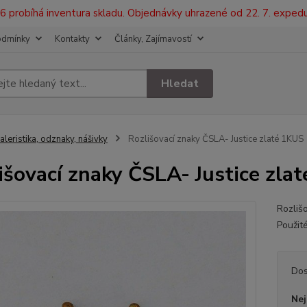
2026 probíhá inventura skladu. Objednávky uhrazené od 22. 7. exped
odmínky
Kontakty
Články, Zajímavostí
Hledat
aleristika, odznaky, nášivky
Rozlišovací znaky ČSLA- Justice zlaté 1KUS
išovací znaky ČSLA- Justice zla
Rozliš
Použit
Dos
Nej