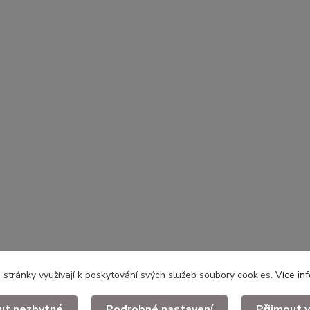
stránky využívají k poskytování svých služeb soubory cookies.
Více in
ut nezbytné
Podrobné nastavení
Přijmout 