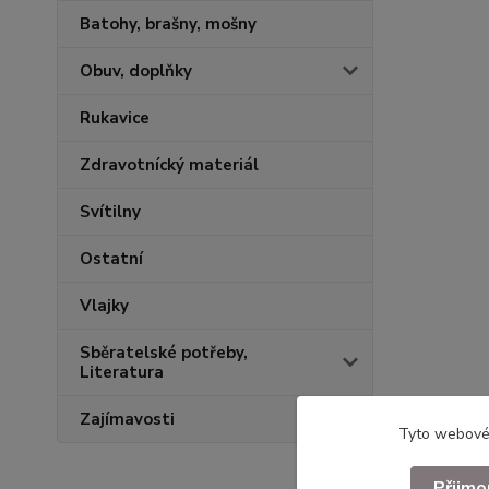
Batohy, brašny, mošny
Obuv, doplňky
Rukavice
Zdravotnícký materiál
Svítilny
Ostatní
Vlajky
Sběratelské potřeby,
Literatura
Zajímavosti
Tyto webové 
Přijmo