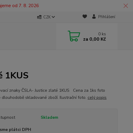
ujeme od 7. 8. 2026
Přihlášení
CZK
0
ks
za
0,00 Kč
té 1KUS
ovací znaky ČSLA- Justice zlaté 1KUS Cena za 1ks foto
é dlouhodobě skladované zboží. Ilustrační foto.
celý popis
tupnost
Skladem
sme plátci DPH