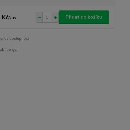
 Kč
Přidat do košíku
/
kus
cenu / dostupnost
oblíbených