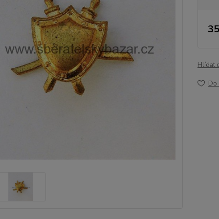
35
Hlídat 
Do 