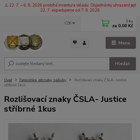
⚠️ 22. 7. – 6. 8. 2026 probíhá inventura skladu. Objednávky uhrazené od
22. 7. expedujeme od 7. 8. 2026
0
ks
CZK
za
0,00 Kč
Menu
Hledat
Úvod
Faleristika, odznaky, nášivky
Rozlišovací znaky ČSLA- Justice
stříbrné 1kus
Rozlišovací znaky ČSLA- Justice
stříbrné 1kus