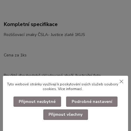
Kompletní specifikace
Rozlišovací znaky ČSLA- Justice zlaté 1KUS
Cena za 1ks
Použité dlouhodobě skladované zboží. Ilustrační foto.
Tyto webové stránky využívají k poskytování svých služeb soubory
cookies.
Více informací
.
Zboží zařazeno v kategoriích
Přijmout nezbytné
Podrobné nastavení
Faleristika, odznaky, nášivky
Přijmout všechny
Odznaky ČSLA, LM, SNB, Svazarm