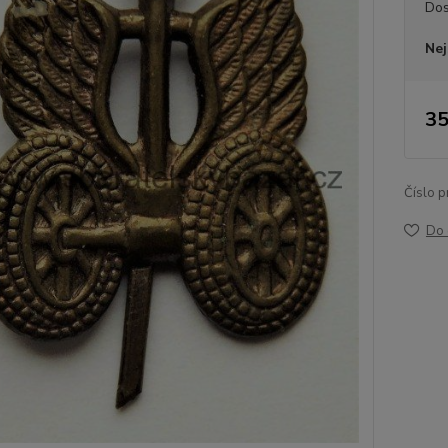
Dos
Nej
35
Číslo p
Do 