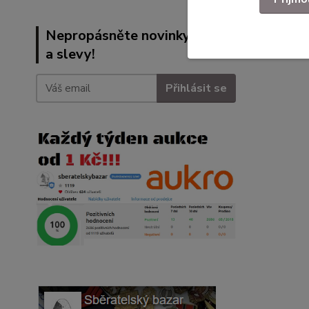
Nepropásněte novinky, akce
a slevy!
Přihlásit se