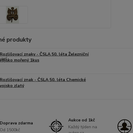
é produkty
Rozlišovací znaky - ČSLA 50. léta Železniční
vojsko mořený 1kus
Rozlišovací znak - ČSLA 50. léta Chemické
vojsko zlatý
Aukce od 1kč
Doprava zdarma
Každý týden na
Od 1500kč
aukro.cz