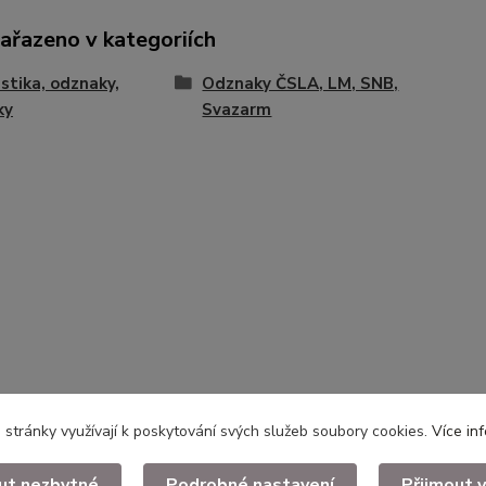
zařazeno v kategoriích
istika, odznaky,
Odznaky ČSLA, LM, SNB,
ky
Svazarm
stránky využívají k poskytování svých služeb soubory cookies.
Více in
ut nezbytné
Podrobné nastavení
Přijmout 