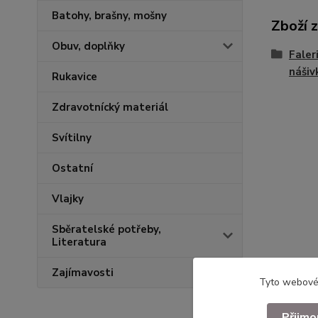
Batohy, brašny, mošny
Zboží 
Obuv, doplňky
Faler
nášiv
Rukavice
Zdravotnícký materiál
Svítilny
Ostatní
Vlajky
Sběratelské potřeby,
Literatura
Zajímavosti
Tyto webové 
Přijmo