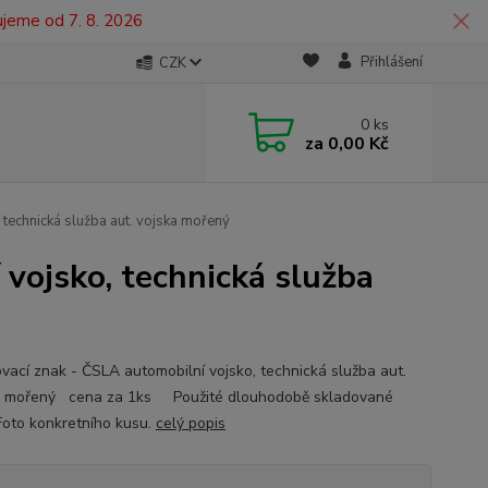
ujeme od 7. 8. 2026
Přihlášení
CZK
0
ks
za
0,00 Kč
 technická služba aut. vojska mořený
 vojsko, technická služba
ovací znak - ČSLA automobilní vojsko, technická služba aut.
a mořený cena za 1ks Použité dlouhodobě skladované
 Foto konkretního kusu.
celý popis