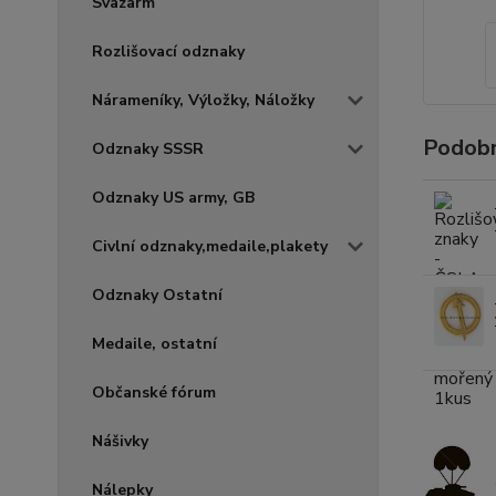
Svazarm
Rozlišovací odznaky
Nárameníky, Výložky, Náložky
Podobn
Odznaky SSSR
Odznaky US army, GB
Civlní odznaky,medaile,plakety
Odznaky Ostatní
Medaile, ostatní
Občanské fórum
Nášivky
Nálepky