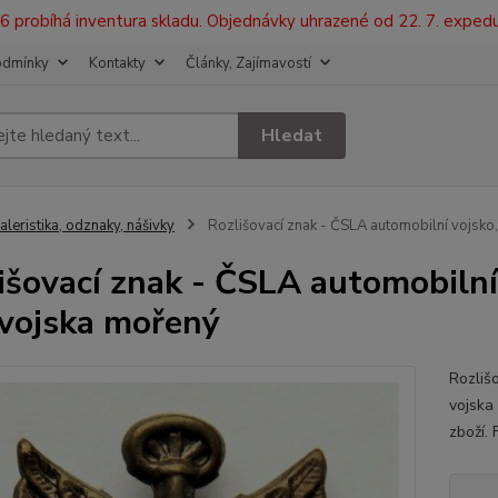
2026 probíhá inventura skladu. Objednávky uhrazené od 22. 7. exped
odmínky
Kontakty
Články, Zajímavostí
Hledat
aleristika, odznaky, nášivky
Rozlišovací znak - ČSLA automobilní vojsko,
išovací znak - ČSLA automobilní
 vojska mořený
Rozliš
vojsk
zboží.