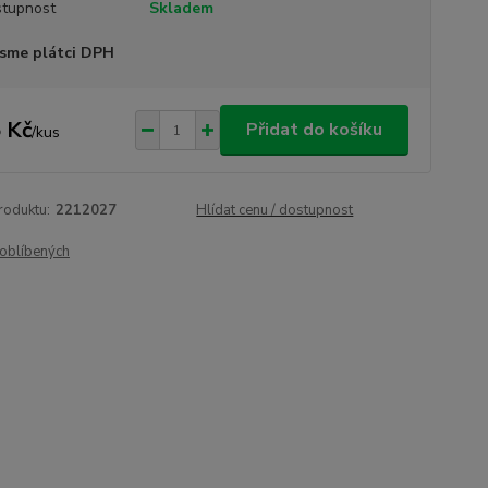
tupnost
Skladem
sme plátci DPH
 Kč
Přidat do košíku
/
kus
roduktu:
2212027
Hlídat cenu / dostupnost
oblíbených