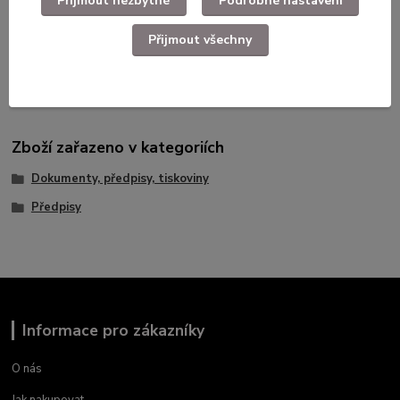
Přijmout nezbytné
Podrobné nastavení
Přijmout všechny
Použité dlouhodobě skladované zboží.
Zboží zařazeno v kategoriích
Dokumenty, předpisy, tiskoviny
Předpisy
Informace pro zákazníky
O nás
Jak nakupovat