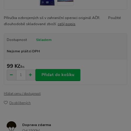
Příručka ozbrojených sil v zahraniční operaci originál AČR. Použité
dlouhodobě skladované zboží.
celý popis
Dostupnost
Skladem
Nejsme plátci DPH
99 Kč
/
ks
Přidat do košíku
Hlídat cenu / dostupnost
Do oblíbených
Doprava zdarma
Od 1500kč