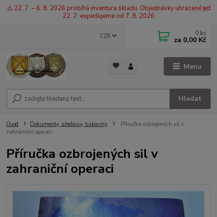
⚠️ 22. 7. – 6. 8. 2026 probíhá inventura skladu. Objednávky uhrazené od
22. 7. expedujeme od 7. 8. 2026
0
ks
CZK
za
0,00 Kč
Menu
Hledat
Úvod
Dokumenty, předpisy, tiskoviny
Příručka ozbrojených sil v
zahraniční operaci
Příručka ozbrojených sil v
zahraniční operaci