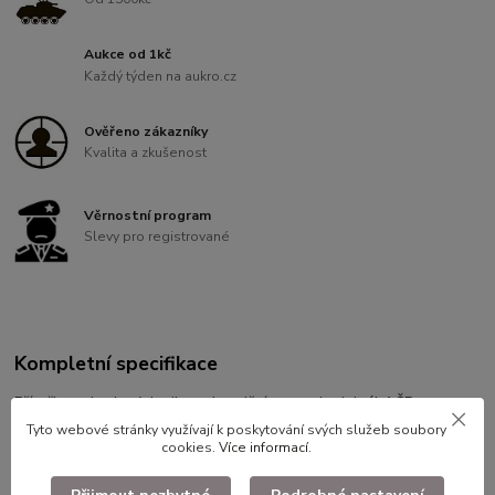
Aukce od 1kč
Každý týden na aukro.cz
Ověřeno zákazníky
Kvalita a zkušenost
Věrnostní program
Slevy pro registrované
Kompletní specifikace
Příručka ozbrojených sil v zahraniční operaci originál AČR.
Tyto webové stránky využívají k poskytování svých služeb soubory
cookies.
Více informací
.