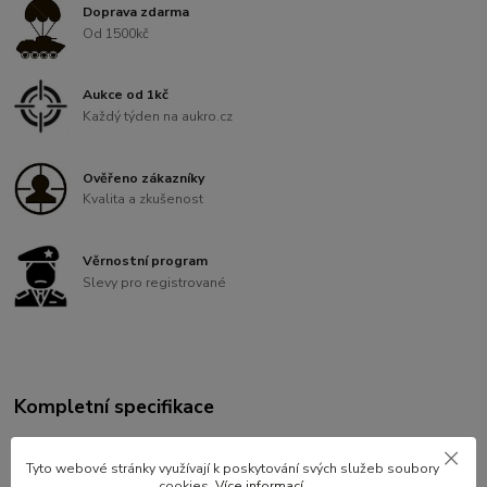
Doprava zdarma
Od 1500kč
Aukce od 1kč
Každý týden na aukro.cz
Ověřeno zákazníky
Kvalita a zkušenost
Věrnostní program
Slevy pro registrované
Kompletní specifikace
Pouzdo na lopatku Rakouská armáda.
Tyto webové stránky využívají k poskytování svých služeb soubory
cookies.
Více informací
.