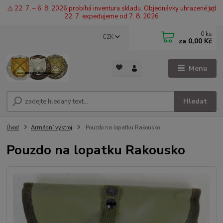
⚠️ 22. 7. – 6. 8. 2026 probíhá inventura skladu. Objednávky uhrazené od
22. 7. expedujeme od 7. 8. 2026
0
ks
CZK
za
0,00 Kč
Menu
Hledat
Úvod
Armádní výstroj
Pouzdo na lopatku Rakousko
Pouzdo na lopatku Rakousko