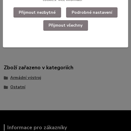
Armádní originál
Přijmout nezbytné
Podrobné nastavení
Včetně Rakouských ALice klipů
Přijmout všechny
Použité dlouhodobě skladované zboží.
Zboží zařazeno v kategoriích
Armádní výstroj
Ostatní
Informace pro zákazníky