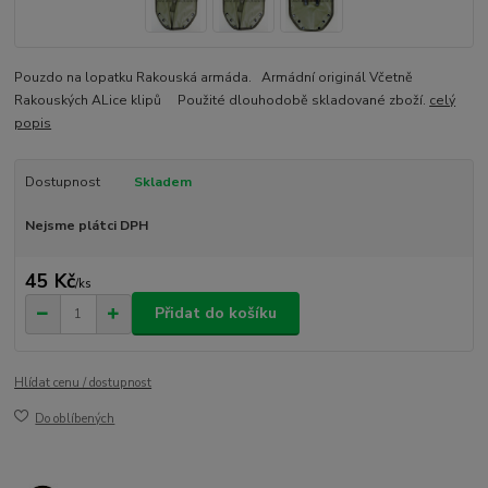
Pouzdo na lopatku Rakouská armáda. Armádní originál Včetně
Rakouských ALice klipů Použité dlouhodobě skladované zboží.
celý
popis
Dostupnost
Skladem
Nejsme plátci DPH
45 Kč
/
ks
Přidat do košíku
Hlídat cenu / dostupnost
Do oblíbených