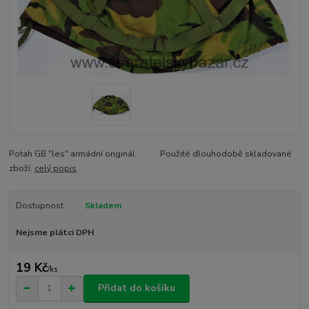
Potah GB "les" armádní originál. Použité dlouhodobě skladované
zboží.
celý popis
Dostupnost
Skladem
Nejsme plátci DPH
19 Kč
/
ks
Přidat do košíku