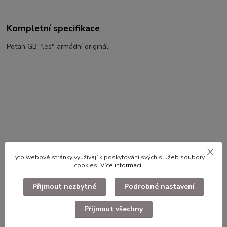
Kompletní specifikace
Potah GB "les" armádní originál.
Použité dlouhodobě skladované zboží.
Tyto webové stránky využívají k poskytování svých služeb soubory
cookies.
Více informací
.
Přijmout nezbytné
Podrobné nastavení
Zboží zařazeno v kategoriích
Helmy, čepice, brigadýrky
Přijmout všechny
Potahy na přilby