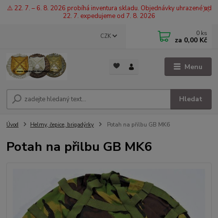
⚠️ 22. 7. – 6. 8. 2026 probíhá inventura skladu. Objednávky uhrazené od
22. 7. expedujeme od 7. 8. 2026
0
ks
CZK
za
0,00 Kč
Menu
Hledat
Úvod
Helmy, čepice, brigadýrky
Potah na přilbu GB MK6
Potah na přilbu GB MK6