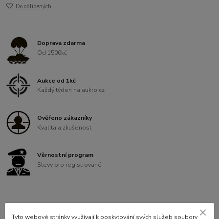
Do oblíbených
Doprava zdarma
Od 1500kč
Aukce od 1kč
Každý týden na aukro.cz
Ověřeno zákazníky
Kvalita a zkušenost
Věrnostní program
Slevy pro registrované
Tyto webové stránky využívají k poskytování svých služeb soubory