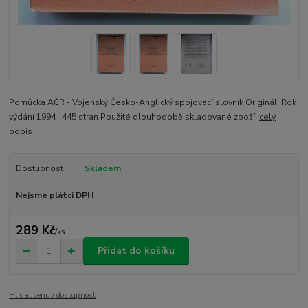
Pomůcka AČR - Vojenský Česko-Anglický spojovací slovník Originál. Rok
výdání 1994 445 stran Použité dlouhodobě skladované zboží.
celý
popis
Dostupnost
Skladem
Nejsme plátci DPH
289 Kč
/
ks
Přidat do košíku
Hlídat cenu / dostupnost