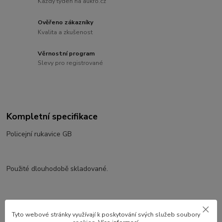
Každý týden na aukro.cz
Ověřeno zákazníky
Kvalita a zkušenost
Věrnostní program
Slevy pro registrované
Kompletní specifikace
Policejní rukavice GB
Použité dlouhodobě skladované.
Zboží zařazeno v kategoriích
Tyto webové stránky využívají k poskytování svých služeb soubory