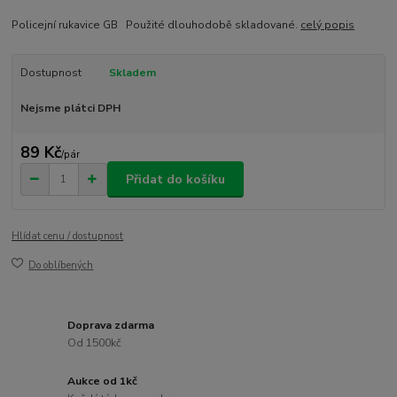
Policejní rukavice GB Použité dlouhodobě skladované.
celý popis
Dostupnost
Skladem
Nejsme plátci DPH
89 Kč
/
pár
Přidat do košíku
Hlídat cenu / dostupnost
Do oblíbených
Doprava zdarma
Od 1500kč
Aukce od 1kč