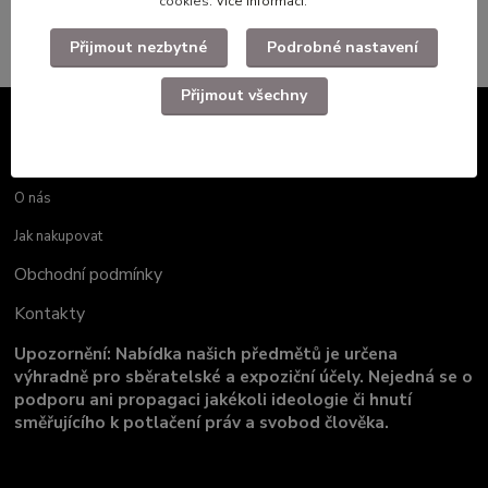
Rukavice
cookies.
Více informací
.
Přijmout nezbytné
Podrobné nastavení
Přijmout všechny
Informace pro zákazníky
O nás
Jak nakupovat
Obchodní podmínky
Kontakty
Upozornění: Nabídka našich předmětů je určena
výhradně pro sběratelské a expoziční účely. Nejedná se o
podporu ani propagaci jakékoli ideologie či hnutí
směřujícího k potlačení práv a svobod člověka.