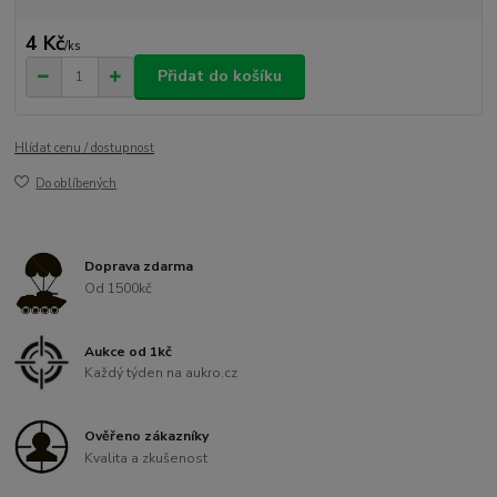
4 Kč
/
ks
Přidat do košíku
Hlídat cenu / dostupnost
Do oblíbených
Doprava zdarma
Od 1500kč
Aukce od 1kč
Každý týden na aukro.cz
Ověřeno zákazníky
Kvalita a zkušenost