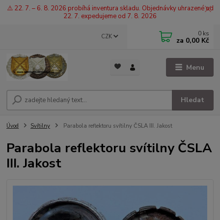
⚠️ 22. 7. – 6. 8. 2026 probíhá inventura skladu. Objednávky uhrazené od
22. 7. expedujeme od 7. 8. 2026
0
ks
CZK
za
0,00 Kč
Menu
Hledat
Úvod
Svítilny
Parabola reflektoru svítilny ČSLA III. Jakost
Parabola reflektoru svítilny ČSLA
III. Jakost