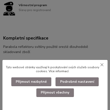
Věrnostní program
Slevy pro registrované
Kompletní specifikace
Parabola reflektoru svítilny použité orezlé dlouhodobě
skladované zboží.
Tyto webové stránky využívají k poskytování svých služeb soubory
Rozměry cca.:
cookies.
Více informací
.
Průměr 37,28mm
Přijmout nezbytné
Podrobné nastavení
Výška 15,56mm
Přijmout všechny
Vnitřní zavit 9mm
Vnější závit 10,24mm