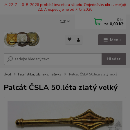
⚠️ 22. 7. – 6. 8. 2026 probíhá inventura skladu. Objednávky uhrazené od
22. 7. expedujeme od 7. 8. 2026
0
ks
CZK
za
0,00 Kč
Menu
Hledat
Úvod
Faleristika, odznaky, nášivky
Palcát ČSLA 50.léta zlatý velký
Palcát ČSLA 50.léta zlatý velký