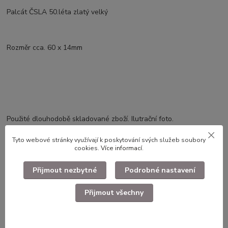
Palcát ČSLA 50.léta zlatý velký
Rozměr cca. 60 x 14mm
Použité dlouhodobě skladované zboží. Ilutrační foto.
Tyto webové stránky využívají k poskytování svých služeb soubory
cookies.
Více informací
.
Zboží zařazeno v kategoriích
Přijmout nezbytné
Podrobné nastavení
Faleristika, odznaky, nášivky
Odznaky ČSLA, LM, SNB, Svazarm
Přijmout všechny