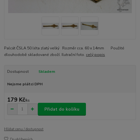
Palcát ČSLA 50.léta zlatý velký Rozměr cca. 60 x 14mm Použité
dlouhodobě skladované zboží. Ilutrační foto.
celý popis
Dostupnost
Skladem
Nejsme plátci DPH
179 Kč
/
ks
Přidat do košíku
Hlídat cenu / dostupnost
Do oblíbených