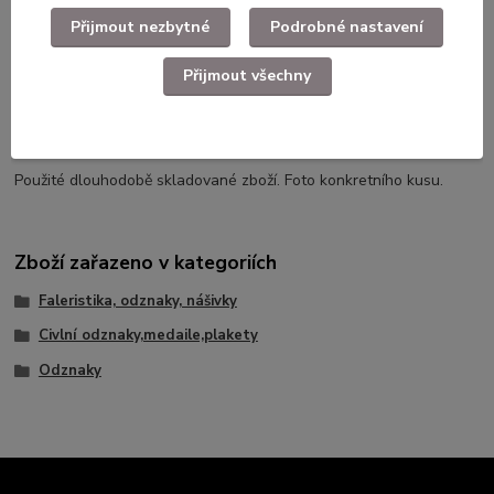
Celkový rozměr 54mm x 61mm
Přijmout nezbytné
Podrobné nastavení
Nejnižší cena za posledních 30 dní byla 299kč
Přijmout všechny
Použité dlouhodobě skladované zboží. Foto konkretního kusu.
Zboží zařazeno v kategoriích
Faleristika, odznaky, nášivky
Civlní odznaky,medaile,plakety
Odznaky