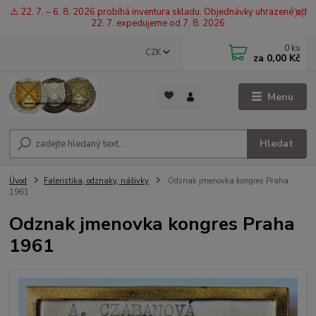
⚠️ 22. 7. – 6. 8. 2026 probíhá inventura skladu. Objednávky uhrazené od
22. 7. expedujeme od 7. 8. 2026
0
ks
CZK
za
0,00 Kč
Menu
Hledat
Úvod
Faleristika, odznaky, nášivky
Odznak jmenovka kongres Praha
1961
Odznak jmenovka kongres Praha
1961