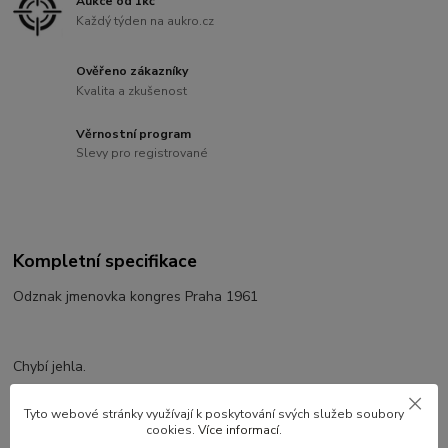
Aukce od 1kč
Každý týden na aukro.cz
Ověřeno zákazníky
Kvalita a zkušenost
Věrnostní program
Slevy pro registrované
Kompletní specifikace
Odznak jmenovka kongres Praha 1961
Chybí jehla.
Rozměry jmenovka : 61 x19mm
Tyto webové stránky využívají k poskytování svých služeb soubory
cookies.
Více informací
.
Odznak 28mm