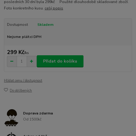
posledních 30 dní byla 299kč Použité dlouhodobě skladované zboží.
Foto konkretního kusu.
celý popis
Dostupnost
Skladem
Nejsme plátci DPH
299 Kč
/
ks
Přidat do košíku
Hlídat cenu / dostupnost
Do oblíbených
Doprava zdarma
Od 1500kč