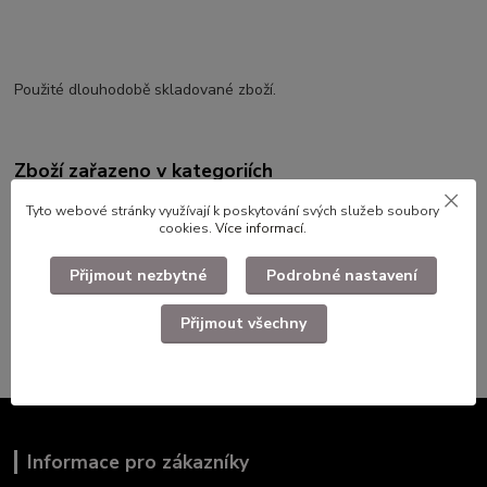
Použité dlouhodobě skladované zboží.
Zboží zařazeno v kategoriích
Faleristika, odznaky, nášivky
Tyto webové stránky využívají k poskytování svých služeb soubory
cookies.
Více informací
.
Civlní odznaky,medaile,plakety
Přijmout nezbytné
Podrobné nastavení
Odznaky
Podnikové
Přijmout všechny
Informace pro zákazníky