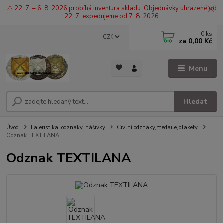
⚠️ 22. 7. – 6. 8. 2026 probíhá inventura skladu. Objednávky uhrazené od
22. 7. expedujeme od 7. 8. 2026
0
ks
CZK
za
0,00 Kč
Menu
Hledat
Úvod
Faleristika, odznaky, nášivky
Civlní odznaky,medaile,plakety
Odznak TEXTILANA
Odznak TEXTILANA