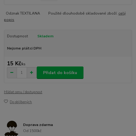
Odznak TEXTILANA Použité dlouhodobě skladované zboží.
celý
popis
Dostupnost
Skladem
Nejsme plátci DPH
15 Kč
/
ks
Přidat do košíku
Hlídat cenu / dostupnost
Do oblíbených
Doprava zdarma
Od 1500kč